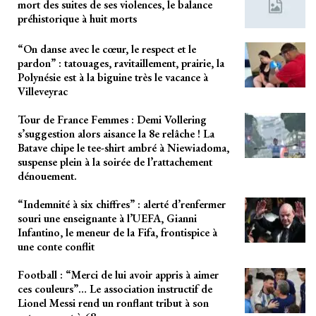
mort des suites de ses violences, le balance
préhistorique à huit morts
“On danse avec le cœur, le respect et le
pardon” : tatouages, ravitaillement, prairie, la
Polynésie est à la biguine très le vacance à
Villeveyrac
Tour de France Femmes : Demi Vollering
s’suggestion alors aisance la 8e relâche ! La
Batave chipe le tee-shirt ambré à Niewiadoma,
suspense plein à la soirée de l’rattachement
dénouement.
“Indemnité à six chiffres” : alerté d’renfermer
souri une enseignante à l’UEFA, Gianni
Infantino, le meneur de la Fifa, frontispice à
une conte conflit
Football : “Merci de lui avoir appris à aimer
ces couleurs”… Le association instructif de
Lionel Messi rend un ronflant tribut à son