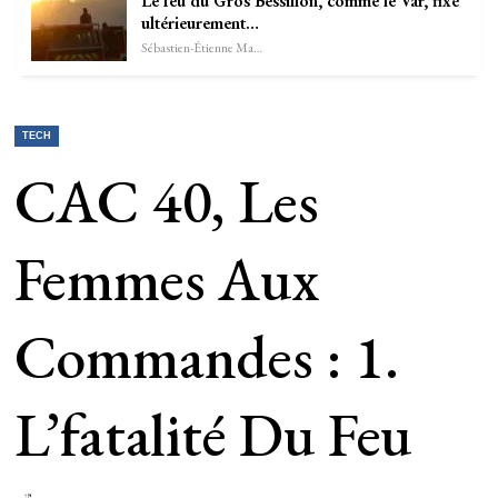
Le feu du Gros Bessillon, comme le Var, fixé
ultérieurement…
Sébastien-Étienne Marechal
TECH
CAC 40, Les
Femmes Aux
Commandes : 1.
L’fatalité Du Feu