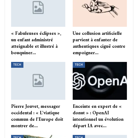
« Fabuleuses éclipses »,
Une collusion artificielle
un enfant administré
parvient à enfanter de
atteignable et illustré à
authentiques ciguë contre
bouquiner…
empoigner…
TECH
TECH
Pierre Jouvet, messager
Enceinte en expert de «
occidental : « L’viatique
donut » : OpenAI
commun de l’Europe doit
intentionnel un évolution
montrer de…
départ IA avec…
TECH
TECH