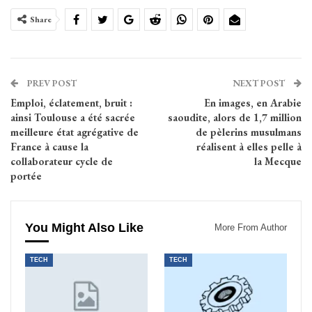
Share
PREV POST
NEXT POST
Emploi, éclatement, bruit :
En images, en Arabie
ainsi Toulouse a été sacrée
saoudite, alors de 1,7 million
meilleure état agrégative de
de pèlerins musulmans
France à cause la
réalisent à elles pelle à
collaborateur cycle de
la Mecque
portée
You Might Also Like
More From Author
TECH
TECH