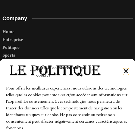
Company
Home
Entreprise
Politique
Sports
Tech
Gérer le consentement aux
Travail
cookies
Finance-Marches
Pour offrir les meilleures expériences, nous utilisons des technologies
telles que les cookies pour stocker et/ou accéder aux informations sur
Links
l'appareil. Le consentement à ces technologies nous permettra de
traiter des données telles que le comportement de navigation ou les
Contact
identifiants uniques sur ce site. Ne pas consentir ou retirer son
Sitemap
consentement peut affecter négativement certaines caractéristiques et
fonctions.