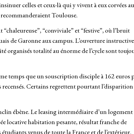
insinuer celles et ceux-là qui y vivent à eux corvées a
ts recommanderaient Toulouse.
“chaleureuse”, “conviviale” et “festive”, où l’bruit
uais de Garonne aux campus. L’ouverture instructive,
lité organisés totalité au énorme de l’cycle sont toujo
me temps que un souscription disciple à 162 euros p
s recensés. Certains regrettent pourtant l’disparition
nclin ébène. Le leasing intermédiaire d’un logement
e locative habitation pesante, résultat franche de
 étudiants venus de toute la France et de l’extérieur.