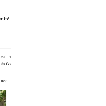
mité.
POST
 du feu
uthor