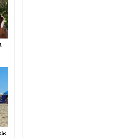
à
phe