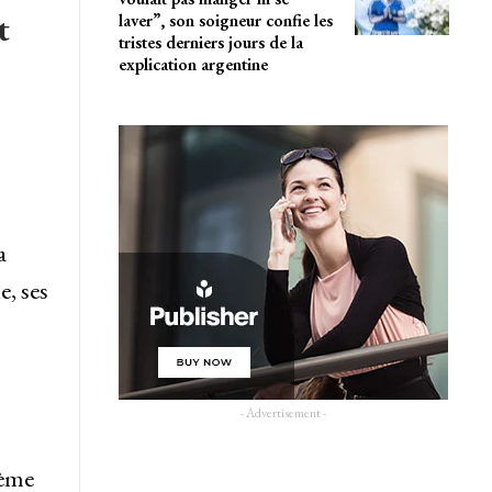
t
laver”, son soigneur confie les
tristes derniers jours de la
explication argentine
a
e, ses
- Advertisement -
lème