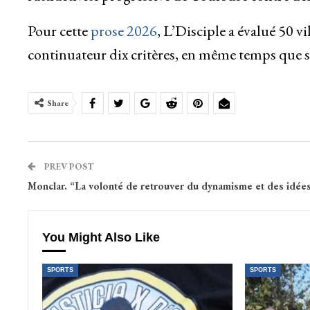
Pour cette
prose 2026
, L’Disciple a évalué 50 v
continuateur dix critères, en même temps que sp
Share
PREV POST
Monclar. “La volonté de retrouver du dynamisme et des idée
You Might Also Like
SPORTS
SPORTS