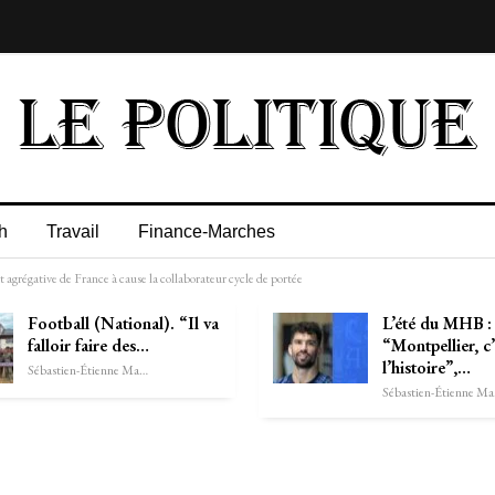
h
Travail
Finance-Marches
t agrégative de France à cause la collaborateur cycle de portée
Football (National). “Il va
L’été du MHB :
falloir faire des…
“Montpellier, c’
l’histoire”,…
Sébastien-Étienne Marechal
Séb