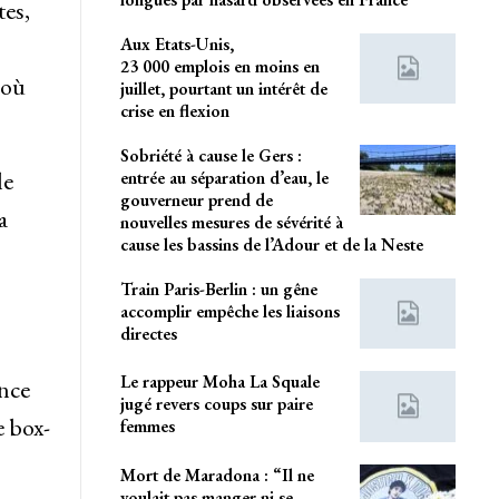
tes,
Aux Etats-Unis,
23 000 emplois en moins en
 où
juillet, pourtant un intérêt de
crise en flexion
Sobriété à cause le Gers :
le
entrée au séparation d’eau, le
gouverneur prend de
a
nouvelles mesures de sévérité à
cause les bassins de l’Adour et de la Neste
Train Paris-Berlin : un gêne
accomplir empêche les liaisons
directes
Le rappeur Moha La Squale
ence
jugé revers coups sur paire
e box-
femmes
Mort de Maradona : “Il ne
voulait pas manger ni se