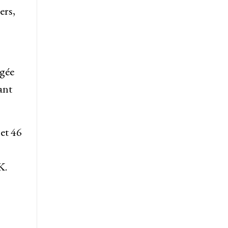
ers,
ugée
ant
et 46
K.