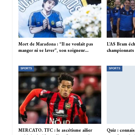
Mort de Maradona : “Il ne voulait pas
L’AS Bram éch
manger ni se laver”, son soigneur…
championnats 
SPORTS
SPORTS
MERCATO. TFC : le ascétisme ailier
Quiz : connais