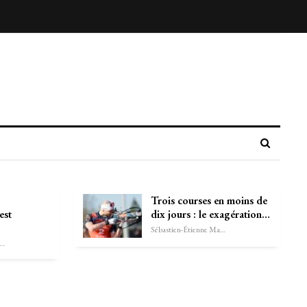
Trois courses en moins de
est
dix jours : le exagération…
Sébastien-Étienne Marechal
astien-Étienne Marechal