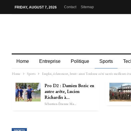
Contact
Sitemap
FRIDAY, AUGUST 7, 2026
Home
Entreprise
Politique
Sports
Tec
Home
Sports
Emploi, éclatement, bruit : ainsi Toulouse a été sacrée meilleure éta
Pro D2 : Damien Bozic en
autre arête, Lucien
Richardis à…
Sébastien-Étienne Marechal
SPORTS