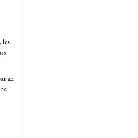
u
 les
urs
ar an
 de