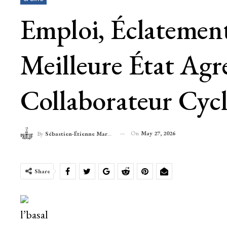
Emploi, Éclatement
Meilleure État Agr
Collaborateur Cycl
On
May 27, 2026
By
Sébastien-Étienne Marechal
Share
l’basal