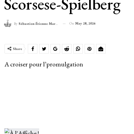
Scorsese-Spielberg
On
May 28, 2026
By
Sébastien-Étienne Marechal
Share
A croiser pour l’promulgation