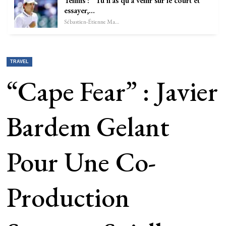
Tennis : “Tu n’as qu’à venir sur le court et
essayer,…
Sébastien-Étienne Marechal
TRAVEL
“Cape Fear” : Javier
Bardem Gelant
Pour Une Co-
Production