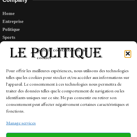
Company
Home
Entreprise
Politique
Sports
Tech
Gérer le consentement aux
Travail
cookies
Finance-Marches
Pour offrir les meilleures expériences, nous utilisons des technologies
telles que les cookies pour stocker et/ou accéder aux informations sur
Links
l'appareil. Le consentement à ces technologies nous permettra de
traiter des données telles que le comportement de navigation ou les
Contact
identifiants uniques sur ce site. Ne pas consentir ou retirer son
Sitemap
consentement peut affecter négativement certaines caractéristiques et
fonctions.
Manage services
News
Finance-Marches
Politics