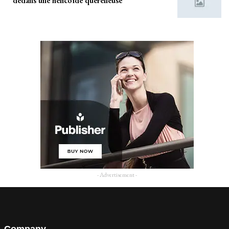
dedans une hélicoïde querelleuse
- Advertisement -