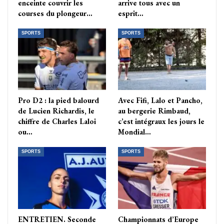
enceinte couvrir les
arrive tous avec un
courses du plongeur…
esprit…
SPORTS
SPORTS
Pro D2 : la pied balourd
Avec Fifi, Lalo et Pancho,
de Lucien Richardis, le
au bergerie Rimbaud,
chiffre de Charles Laloi
c’est intégraux les jours le
ou…
Mondial…
SPORTS
SPORTS
ENTRETIEN. Seconde
Championnats d’Europe