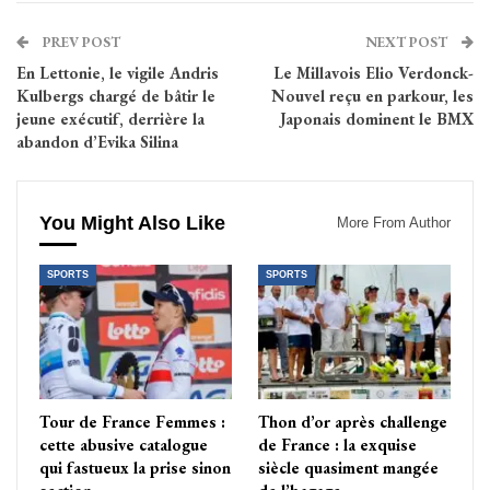
PREV POST
NEXT POST
En Lettonie, le vigile Andris
Le Millavois Elio Verdonck-
Kulbergs chargé de bâtir le
Nouvel reçu en parkour, les
jeune exécutif, derrière la
Japonais dominent le BMX
abandon d’Evika Silina
You Might Also Like
More From Author
SPORTS
SPORTS
Tour de France Femmes :
Thon d’or après challenge
cette abusive catalogue
de France : la exquise
qui fastueux la prise sinon
siècle quasiment mangée