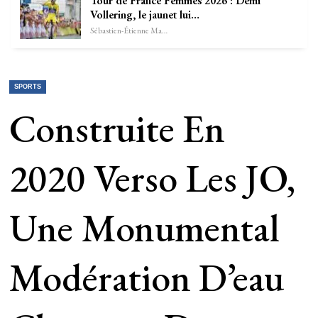
Tour de France Femmes 2026 : Demi
Vollering, le jaunet lui…
Sébastien-Étienne Marechal
SPORTS
Construite En
2020 Verso Les JO,
Une Monumental
Modération D’eau