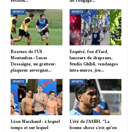
section…
de l’bagage…
SPORTS
SPORTS
Recrues de l’US
Esquivé, feu d’fard,
Montauban : Lucas
lanceurs de drapeaux,
Dessaigne, un gratteur-
Studio Ghibli, vendanges
plaqueur auvergnat…
intra-muros, jeu…
SPORTS
SPORTS
Léon Marchand : à lequel
L’été de l’ASBH. “La
temps et sur lequel
bonne chose c’est qu’on