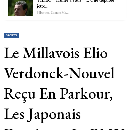
VIDÉO. “Honte à vous !”… Une députée
jette…
Sébastien-Étienne Marechal
SPORTS
Le Millavois Elio
Verdonck-Nouvel
Reçu En Parkour,
Les Japonais