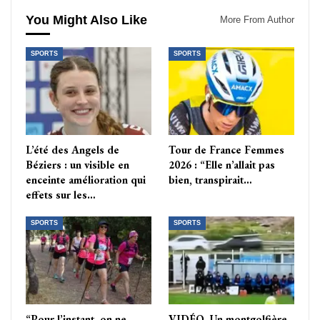
You Might Also Like
More From Author
SPORTS
SPORTS
L’été des Angels de
Tour de France Femmes
Béziers : un visible en
2026 : “Elle n’allait pas
enceinte amélioration qui
bien, transpirait…
effets sur les…
SPORTS
SPORTS
“Pour l’instant, on ne
VIDÉO. Un montgolfière