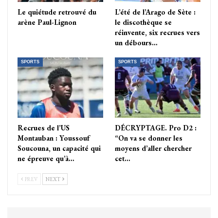
Le quiétude retrouvé du
L’été de l’Arago de Sète :
arène Paul-Lignon
le discothèque se
réinvente, six recrues vers
un débours…
SPORTS
SPORTS
Recrues de l’US
DÉCRYPTAGE. Pro D2 :
Montauban : Youssouf
“On va se donner les
Soucouna, un capacité qui
moyens d’aller chercher
ne épreuve qu’à…
cet…
PREV
NEXT