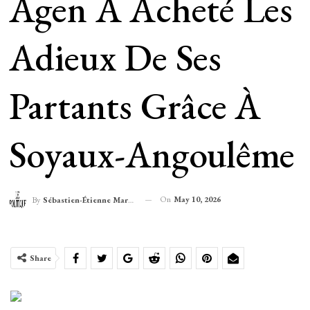
Agen A Acheté Les
Adieux De Ses
Partants Grâce À
Soyaux-Angoulême
On
May 10, 2026
By
Sébastien-Étienne Marechal
Share