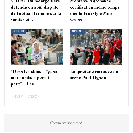
VIDÉO. Un montgolfière
Montans. Adrénaline
détendu en soûl dispute
certificat en même temps
de football termine sur la
que le Freestyle Moto
sentier et…
Cross
SPORTS
SPORTS
“Dans les clous”, “ça se
Le quiétude retrouvé du
met en place petit à
arène Paul-Lignon
petit”… Les…
PREV
NEXT
Comments are closed.