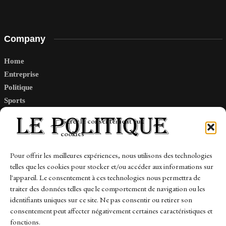
Company
Home
Entreprise
Politique
Sports
Tech
Gérer le consentement aux
Travail
cookies
Finance-Marches
Pour offrir les meilleures expériences, nous utilisons des technologies
telles que les cookies pour stocker et/ou accéder aux informations sur
Links
l'appareil. Le consentement à ces technologies nous permettra de
traiter des données telles que le comportement de navigation ou les
Contact
identifiants uniques sur ce site. Ne pas consentir ou retirer son
Sitemap
consentement peut affecter négativement certaines caractéristiques et
fonctions.