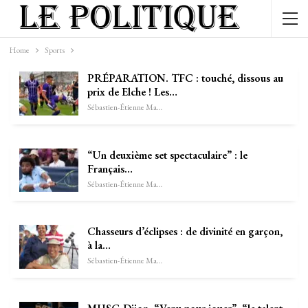
Home
Sports
PRÉPARATION. TFC : touché, dissous au
prix de Elche ! Les…
Sébastien-Étienne Marechal
“Un deuxième set spectaculaire” : le
Français…
Sébastien-Étienne Marechal
Chasseurs d’éclipses : de divinité en garçon,
à la…
Sébastien-Étienne Marechal