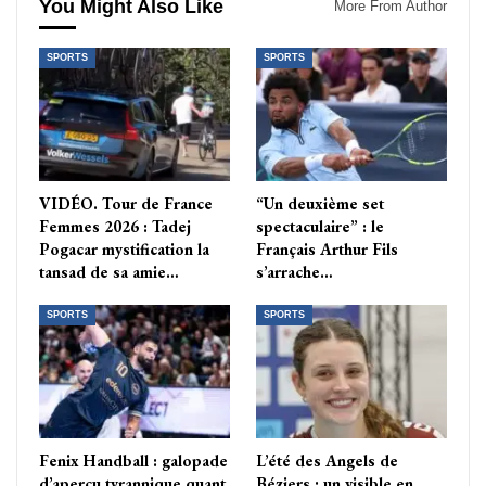
You Might Also Like
More From Author
SPORTS
SPORTS
VIDÉO. Tour de France
“Un deuxième set
Femmes 2026 : Tadej
spectaculaire” : le
Pogacar mystification la
Français Arthur Fils
tansad de sa amie…
s’arrache…
SPORTS
SPORTS
Fenix Handball : galopade
L’été des Angels de
d’aperçu tyrannique quant
Béziers : un visible en