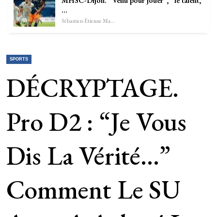
MHSC-Dijon. “Venu pour jouer”, “le talent,
…
Sébastien-Étienne Marechal
SPORTS
DÉCRYPTAGE.
Pro D2 : “Je Vous
Dis La Vérité…”
Comment Le SU