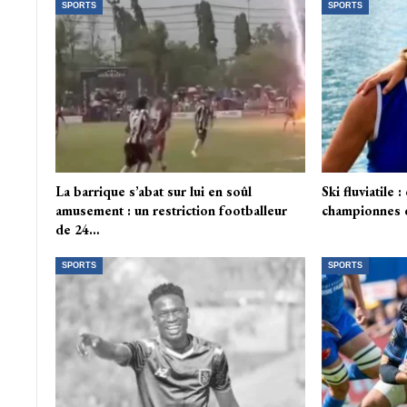
SPORTS
SPORTS
La barrique s’abat sur lui en soûl
Ski fluviatile 
amusement : un restriction footballeur
championnes d
de 24…
SPORTS
SPORTS