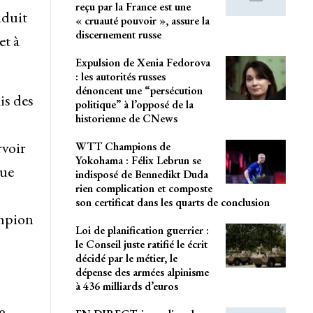
reçu par la France est une
nduit
« cruauté pouvoir », assure la
discernement russe
et à
Expulsion de Xenia Fedorova
: les autorités russes
dénoncent une “persécution
is des
politique” à l’opposé de la
historienne de CNews
rvoir
WTT Champions de
Yokohama : Félix Lebrun se
que
indisposé de Bennedikt Duda
rien complication et composte
son certificat dans les quarts de conclusion
ampion
Loi de planification guerrier :
le Conseil juste ratifié le écrit
décidé par le métier, le
dépense des armées alpinisme
à 436 milliards d’euros