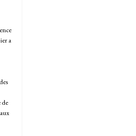
uence
ier a
 des
e de
 aux