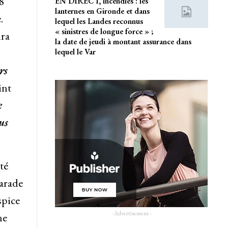
8
EN DIRECT, incendies : les
lanternes en Gironde et dans
.
lequel les Landes reconnus
« sinistres de longue force » ;
dra
la date de jeudi à montant assurance dans
lequel le Var
rs
int
e
us
té
parade
spice
- Advertisement -
ne