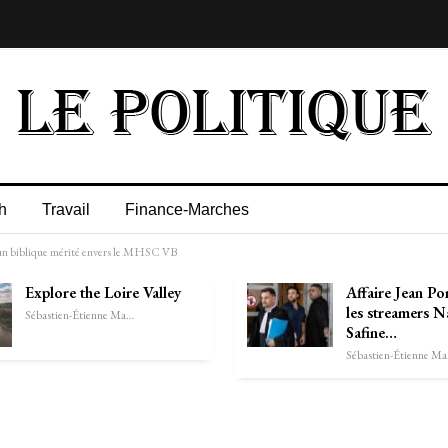
h
Travail
Finance-Marches
’un biblique mérité envers le MHSC VB
Explore the Loire Valley
Affaire Jean Po
les streamers N
Sébastien-Étienne Marechal
Safine…
Séb