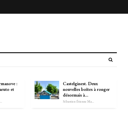
rmanove :
Castelginest. Deux
aruto et
nouvelles boîtes à ronger
désormais à…
astien-Étienne Marechal
Sébastien-Étienne Marechal