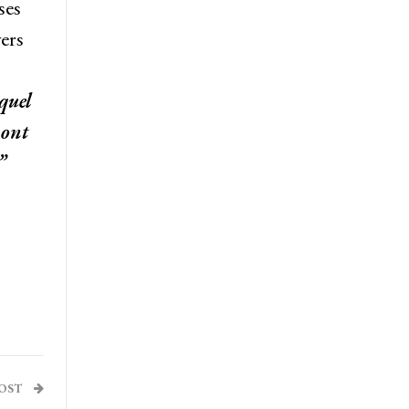
ses
vers
 quel
 ont
”
POST