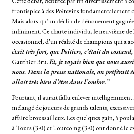
Cette débat, débutée par un divertissement à c
frontispice à des Poitevins fondamentalement dép
Mais alors qu’un déclin de dénouement gagnée, c
infiniment. Ce charte individu, le neuvième de l
occasionnel, d’un réalité de champions qui a ac
était très fort, que Poitiers, c’était du costaud
Gauthier Bru.
Et, je voyais bien que nous auss
nous. Dans la presse nationale, on préférait é
allait très bien d’être dans l’ombre.”
Pourtant, il aurait fallu enlever intelligemment
mélangé de joueurs de grands talents, excessive
affairé broussailleux. Les quelques gain, à poul
à Tours (3-0) et Tourcoing (3-0) ont donné le e