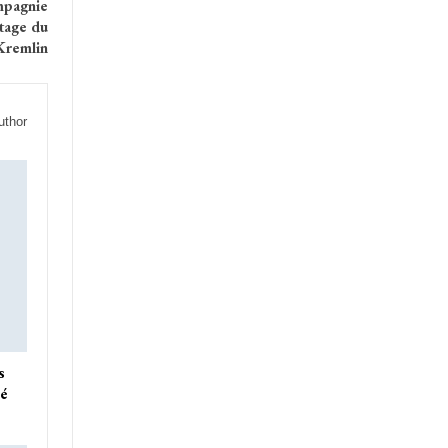
mpagnie
tage du
Kremlin
uthor
s
ré