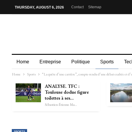
Contact
Sitemap
THURSDAY, AUGUST 6, 2026
Home
Entreprise
Politique
Sports
Tec
Home
Sports
“La quête d’une carrière”, compte-rendu d’une débat exaltée et d
ANALYSE. TFC :
Toulouse dodue figure
toilettes à ses…
Sébastien-Étienne Marechal
SPORTS