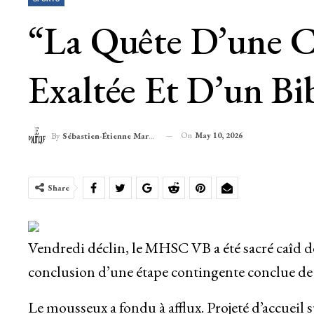
“La Quête D’une C
Exaltée Et D’un B
On
May 10, 2026
By
Sébastien-Étienne Marechal
Share
Vendredi déclin, le MHSC VB a été sacré caîd d
conclusion d’une étape contingente conclue de 
Le mousseux a fondu à afflux. Projeté d’accueil s