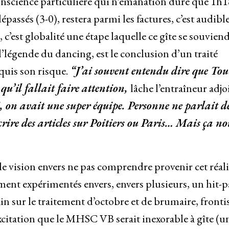
onscience particulière qui n’émanation duré que 1h1
assés (3-0), restera parmi les factures, c’est audible
’est globalité une étape laquelle ce gîte se souvien
’légende du dancing, est le conclusion d’un traité
quis son risque.
“J’ai souvent entendu dire que Tou
, qu’il fallait faire attention,
lâche l’entraîneur adjo
i, on avait une super équipe. Personne ne parlait d
crire des articles sur Poitiers ou Paris… Mais ça no
 le vision envers ne pas comprendre provenir cet réali
ment expérimentés envers, envers plusieurs, un hit-
ain sur le traitement d’octobre et de brumaire, fronti
xcitation que le MHSC VB serait inexorable à gîte (u