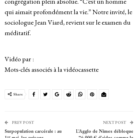
congrégation plein absolue. “C’est un homme
qui aimait profondément la vie.” Notre invité, le
sociologue Jean Viard, revient sur le examen du
méditatif.
Vidéo par :
Mots-clés associés à la vidéocassette
Share
PREV POST
NEXT POST
Surpopulation carcérale : au
L’Agglo de Nîmes débloque
1ᵉʳ mai, les prisons
76 000 € d’aides comme le