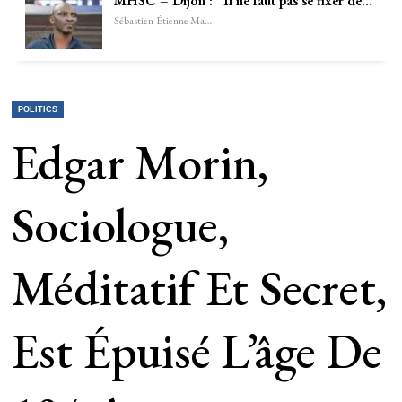
MHSC – Dijon : “Il ne faut pas se fixer de…
Sébastien-Étienne Marechal
POLITICS
Edgar Morin,
Sociologue,
Méditatif Et Secret,
Est Épuisé L’âge De