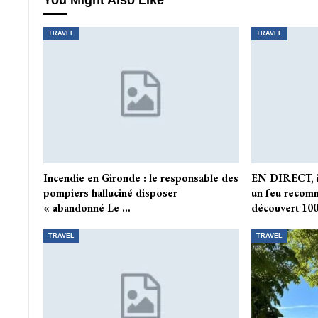
You Might Also Like
TRAVEL
TRAVEL
Incendie en Gironde : le responsable des
EN DIRECT, in
pompiers halluciné disposer
un feu recom
« abandonné Le …
découvert 10
TRAVEL
TRAVEL