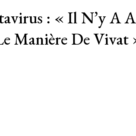
irus : « Il N’y A 
e Manière De Vivat »