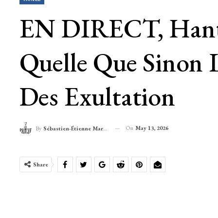
EN DIRECT, Hantav
Quelle Que Sinon L
Des Exultation
On
May 13, 2026
By
Sébastien-Étienne Marechal
Share