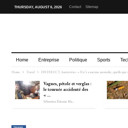
Contact
Sitemap
THURSDAY, AUGUST 6, 2026
Home
Entreprise
Politique
Sports
Tec
Home
Travel
EN DIRECT, hantavirus : « Il n’y a aucune anomalie, quelle que sino
Vagues, pétole et verglas :
le tournée accidenté des
« …
Sébastien-Étienne Marechal
TRAVEL