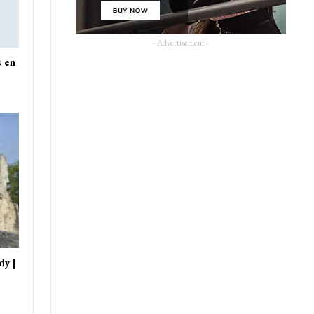
- Advertisement -
s en
dy |