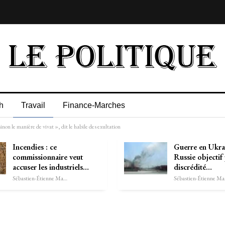
h
Travail
Finance-Marches
n le manière de vivat », dit le habile des exultation
Incendies : ce
Guerre en Ukrai
commissionnaire veut
Russie objectif
accuser les industriels…
discrédité…
Sébastien-Étienne Marechal
Séb