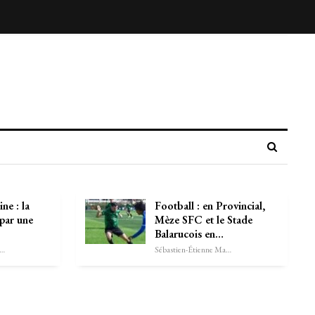
ne : la
Football : en Provincial,
 par une
Mèze SFC et le Stade
Balarucois en…
astien-Étienne Marechal
Sébastien-Étienne Marechal