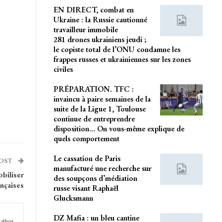
EN DIRECT, combat en
Ukraine : la Russie cautionné
travailleur immobile
281 drones ukrainiens jeudi ;
le copiste total de l’ONU condamne les
frappes russes et ukrainiennes sur les zones
civiles
PRÉPARATION. TFC :
invaincu à paire semaines de la
suite de la Ligue 1, Toulouse
continue de entreprendre
disposition… On vous-même explique de
quels comportement
Le cassation de Paris
POST
manufacturé une recherche sur
obiliser
des soupçons d’médiation
nçaises
russe visant Raphaël
Glucksmann
DZ Mafia : un bleu cantine
uthor