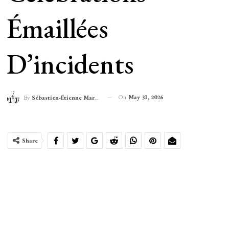
Émaillées
D’incidents
On
May 31, 2026
By
Sébastien-Étienne Marechal
Share