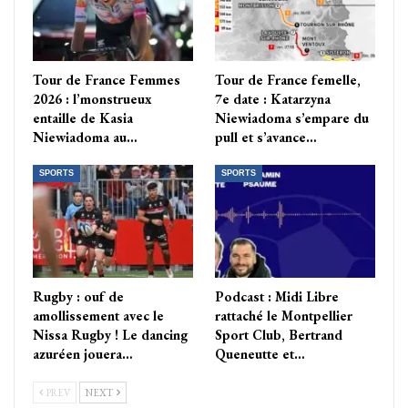
Tour de France Femmes
Tour de France femelle,
2026 : l’monstrueux
7e date : Katarzyna
entaille de Kasia
Niewiadoma s’empare du
Niewiadoma au…
pull et s’avance…
SPORTS
SPORTS
Rugby : ouf de
Podcast : Midi Libre
amollissement avec le
rattaché le Montpellier
Nissa Rugby ! Le dancing
Sport Club, Bertrand
azuréen jouera…
Queneutte et…
PREV
NEXT