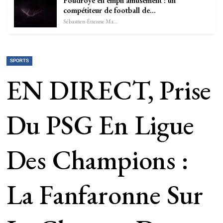
Foudroyé en empli amusement : un
compétiteur de football de…
Sébastien-Étienne Marechal
SPORTS
EN DIRECT, Prise
Du PSG En Ligue
Des Champions :
La Fanfaronne Sur