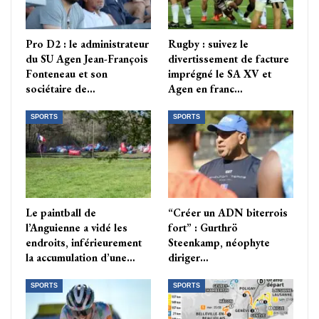
Pro D2 : le administrateur
Rugby : suivez le
du SU Agen Jean-François
divertissement de facture
Fonteneau et son
imprégné le SA XV et
sociétaire de…
Agen en franc…
SPORTS
SPORTS
Le paintball de
“Créer un ADN biterrois
l’Anguienne a vidé les
fort” : Gurthrö
endroits, inférieurement
Steenkamp, néophyte
la accumulation d’une…
diriger…
SPORTS
SPORTS