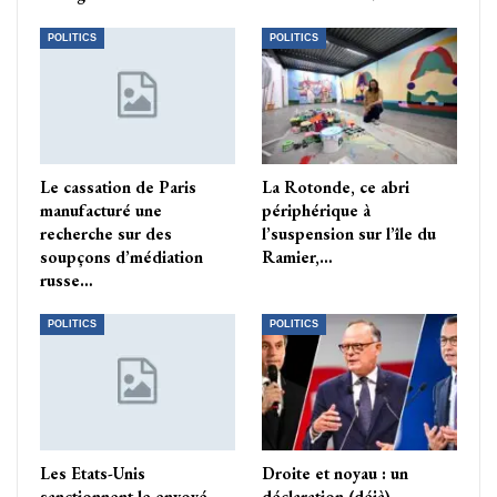
POLITICS
POLITICS
Le cassation de Paris
La Rotonde, ce abri
manufacturé une
périphérique à
recherche sur des
l’suspension sur l’île du
soupçons d’médiation
Ramier,…
russe…
POLITICS
POLITICS
Les Etats-Unis
Droite et noyau : un
sanctionnent le envoyé
déclaration (déjà)