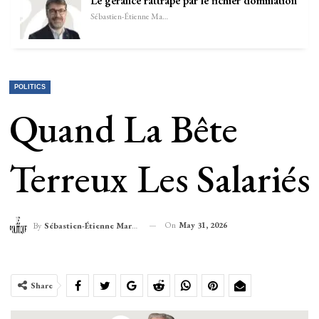
Le gérance rattrapé par le fichier domination
Sébastien-Étienne Marechal
POLITICS
Quand La Bête
Terreux Les Salariés
On
May 31, 2026
By
Sébastien-Étienne Marechal
Share