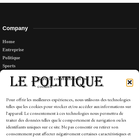
Company
Home
Entreprise
Politique
Sports
Tech
Gérer le consentement aux
Travail
cookies
Finance-Marches
Pour offrir les meilleures expériences, nous utilisons des technologies
telles que les cookies pour stocker et/ou accéder aux informations sur
Links
l'appareil. Le consentement à ces technologies nous permettra de
traiter des données telles que le comportement de navigation ou les
Contact
identifiants uniques sur ce site. Ne pas consentir ou retirer son
consentement peut affecter négativement certaines caractéristiques et
Sitemap