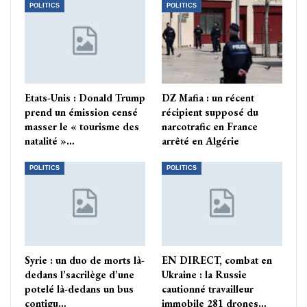
POLITICS
POLITICS
Etats-Unis : Donald Trump
DZ Mafia : un récent
prend un émission censé
récipient supposé du
masser le « tourisme des
narcotrafic en France
natalité »…
arrêté en Algérie
POLITICS
POLITICS
Syrie : un duo de morts là-
EN DIRECT, combat en
dedans l’sacrilège d’une
Ukraine : la Russie
potelé là-dedans un bus
cautionné travailleur
contigu…
immobile 281 drones…