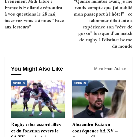
Événement Midi Libre :
“Quinze minutes avant, je me
François Hollande répondra
rends compte que j’ai oublié
à vos questions le 28 mai,
mon passeport à l’hôtel” : ce
inscrivez-vous à à nous “Face
talonneur dilettante a
aux lecteurs”
expérience son “rêve de
gosse” lorsque d’un match
de rugby à l’distinct borne
du monde
You Might Also Like
More From Author
SPORTS
SPORTS
Rugby : des accordailles
Alexandre Ruiz en
et du fonction revers le
conséquence SA XV –