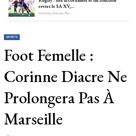
Rugby : des accordailles et du fonction
revers le SA XV,…
Sébastien-Étienne Marechal
SPORTS
Foot Femelle :
Corinne Diacre Ne
Prolongera Pas À
Marseille