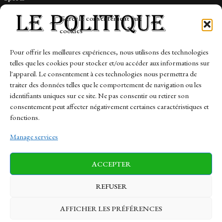
Tech
Gérer le consentement aux
Travail
cookies
Finance-Marches
Pour offrir les meilleures expériences, nous utilisons des technologies
telles que les cookies pour stocker et/ou accéder aux informations sur
Links
l'appareil. Le consentement à ces technologies nous permettra de
traiter des données telles que le comportement de navigation ou les
Contact
identifiants uniques sur ce site. Ne pas consentir ou retirer son
Sitemap
consentement peut affecter négativement certaines caractéristiques et
fonctions.
Manage services
News
Finance-Marches
Politics
ACCEPTER
Business
Tech
Health
Sports
Travel
REFUSER
AFFICHER LES PRÉFÉRENCES
© 1997-2026 - lepolitique.net. All Rights Reserved.