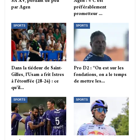
SA XV, perdant de peu
Agen : « C’est
par Agen
préférablement
prometteur …
SPORTS
SPORTS
Dans la tiédeur de Saint-
Pro D2 : “On est sur les
Gilles, l’Usam a frit Istres
fondations, on a le temps
à l’étouffée (28-24) : ce
de mettre les…
qu’il…
SPORTS
SPORTS