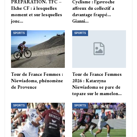
PRÉPARATION. TFC –
Cyclisme : l’gavroche
Elche CF : à lesquelles
affreux du collectif a
moment et sur lesquelles
davantage frappé…
jonc…
Gianni…
SPORTS
SPORTS
Tour de France Femmes :
Tour de France Femmes
Niewiadoma, phénomène
2026 : Katarzyna
de Provence
Niewiadoma se pare de
topaze sur le mamelon…
SPORTS
SPORTS