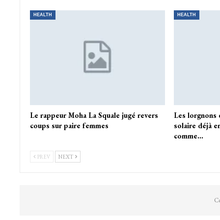
HEALTH
HEALTH
Le rappeur Moha La Squale jugé revers
Les lorgnons 
coups sur paire femmes
solaire déjà e
comme…
PREV
NEXT
Co