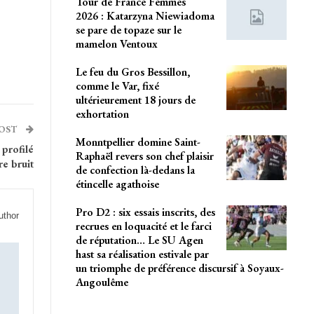
Tour de France Femmes
2026 : Katarzyna Niewiadoma
se pare de topaze sur le
mamelon Ventoux
Le feu du Gros Bessillon,
comme le Var, fixé
ultérieurement 18 jours de
exhortation
POST
Monntpellier domine Saint-
 profilé
Raphaël revers son chef plaisir
e bruit
de confection là-dedans la
étincelle agathoise
Pro D2 : six essais inscrits, des
uthor
recrues en loquacité et le farci
de réputation… Le SU Agen
hast sa réalisation estivale par
un triomphe de préférence discursif à Soyaux-
Angoulême