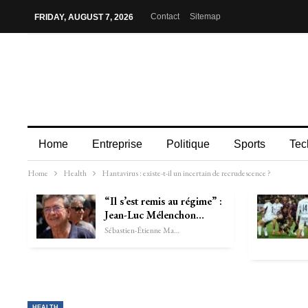
Contact
Sitemap
FRIDAY, AUGUST 7, 2026
Home
Entreprise
Politique
Sports
Tec
Home
Health
Hantavirus : existe-t-il un incertain de recrudescence ?
“Il s’est remis au régime” :
Jean-Luc Mélenchon…
Sébastien-Étienne Marechal
HEALTH