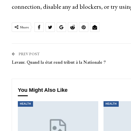
connection, disable any ad blockers, or try usin
Share
PREV POST
Lavaur. Quand la état rend tribut à la Nationale 7
You Might Also Like
HEALTH
HEALTH