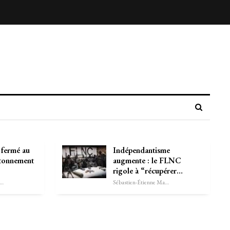
 fermé au
Indépendantisme
antonnement
augmente : le FLNC
rigole à “récupérer…
astien-Étienne Marechal
Sébastien-Étienne Marechal