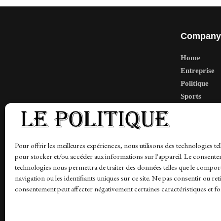
Company
Home
Entreprise
Politique
Sports
Tech
Travail
Finance-Ma
Pour offrir les meilleures expériences, nous utilisons des technologies tel
pour stocker et/ou accéder aux informations sur l'appareil. Le consente
technologies nous permettra de traiter des données telles que le compo
navigation ou les identifiants uniques sur ce site. Ne pas consentir ou ret
News
Finance-Marches
Politics
Business
Tec
consentement peut affecter négativement certaines caractéristiques et fo
© 1997-2026 - lepolitique.net. All Rights Reserved.