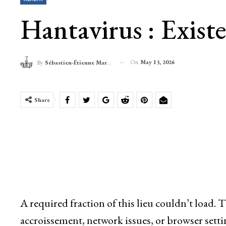
Hantavirus : Exist
On
May 13, 2026
By
Sébastien-Étienne Marechal
Share
A required fraction of this lieu couldn’t load.
accroissement, network issues, or browser setti