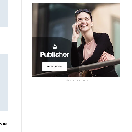
- Advertisement -
ions