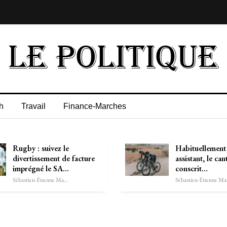
h
Travail
Finance-Marches
Rugby : suivez le
Habituellement
divertissement de facture
assistant, le c
imprégné le SA…
conscrit…
Sébastien-Étienne Marechal
Séb