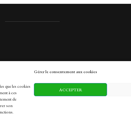
Gérer le consentement aux cookies
rches
les que les cookies
ACCEPTER
ment à ces
rtement de
irer son
h
Health
Sports
Travel
nctions.