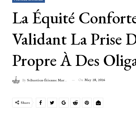
La Équité Confort
Validant La Prise 
Propre À Des Olig
On
May 28, 2026
By
Sébastien-Étienne Marechal
Share