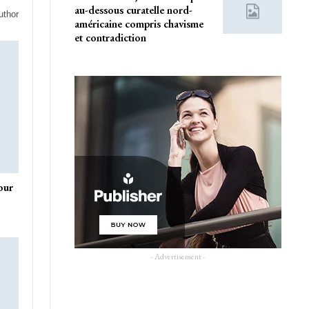
au-dessous curatelle nord-
uthor
américaine compris chavisme
et contradiction
our
- Advertisement -