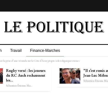
h
Travail
Finance-Marches
t la prise d’une véranda sur la Côte d’Azur propre à des oligarques russes
Rugby versé : les joueurs
“Il s’est remis 
du RC Auch rechaussent
Jean-Luc Méle
les…
Séb
Sébastien-Étienne Marechal