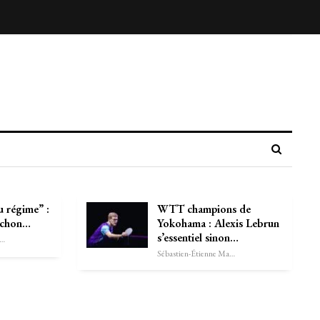
au régime” :
WTT champions de
nchon…
Yokohama : Alexis Lebrun
s’essentiel sinon…
astien-Étienne Marechal
Sébastien-Étienne Marechal