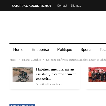
Contact
Sitemap
SATURDAY, AUGUST 8, 2026
Home
Entreprise
Politique
Sports
Tec
Home
Finance-Marches
La équité conforte sa tactique antiblanchiment en validan
Habituellement fermé au
assistant, le cantonnement
conscrit…
Sébastien-Étienne Marechal
FINANCE-MARCHES