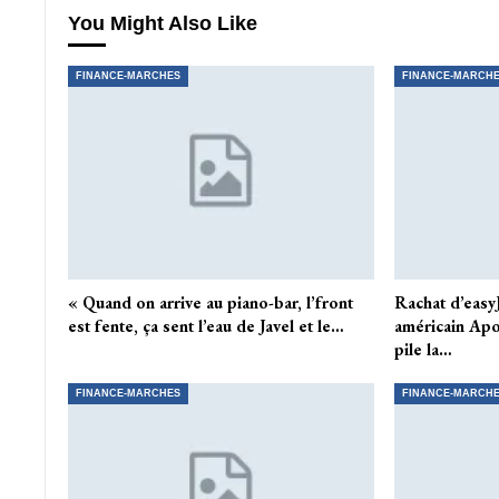
You Might Also Like
FINANCE-MARCHES
FINANCE-MARCH
« Quand on arrive au piano-bar, l’front
Rachat d’easyJ
est fente, ça sent l’eau de Javel et le…
américain Apo
pile la…
FINANCE-MARCHES
FINANCE-MARCH