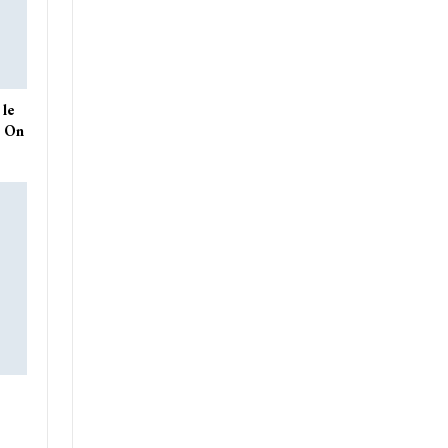
 le
. On