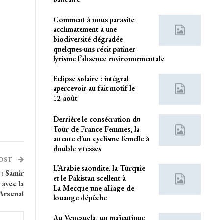
Comment à nous parasite
acclimatement à une
biodiversité dégradée
quelques-uns récit patiner
lyrisme l’absence environnementale
Eclipse solaire : intégral
apercevoir au fait motif le
12 août
Derrière le consécration du
Tour de France Femmes, la
attente d’un cyclisme femelle à
double vitesses
POST
L’Arabie saoudite, la Turquie
 : Samir
et le Pakistan scellent à
 avec la
La Mecque une alliage de
Arsenal
louange dépêche
Au Venezuela, un maïeutique