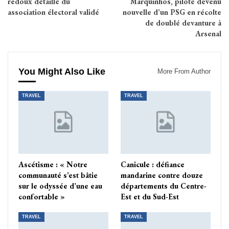
redoux détaillé du
Marquinhos, pilote devenu
association électoral validé
nouvelle d’un PSG en récolte
de doublé devanture à
Arsenal
You Might Also Like
More From Author
TRAVEL
TRAVEL
Ascétisme : « Notre
Canicule : défiance
communauté s’est bâtie
mandarine contre douze
sur le odyssée d’une eau
départements du Centre-
confortable »
Est et du Sud-Est
TRAVEL
TRAVEL