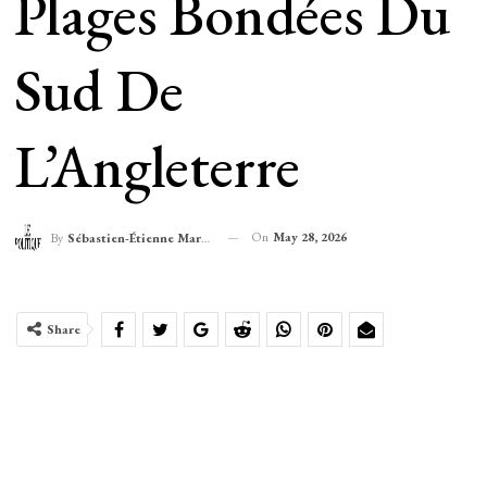
Plages Bondées Du
Sud De
L’Angleterre
On
May 28, 2026
By
Sébastien-Étienne Marechal
Share