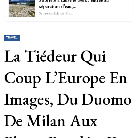
Sobriété à cause le Gers : entrée au
séparation d’eau,…
Sébastien-Étienne Marechal
TRAVEL
La Tiédeur Qui
Coup L’Europe En
Images, Du Duomo
De Milan Aux