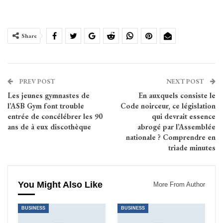
Share
PREV POST
NEXT POST
Les jeunes gymnastes de
En auxquels consiste le
l’ASB Gym font trouble
Code noirceur, ce législation
entrée de concélébrer les 90
qui devrait essence
ans de à eux discothèque
abrogé par l’Assemblée
nationale ? Comprendre en
triade minutes
You Might Also Like
More From Author
BUSINESS
BUSINESS