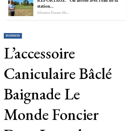
REPORTAGE. “On arrose avec l’eau de la
station…
Sébastien-Étienne Marechal
BUSINESS
L’accessoire
Caniculaire Bâclé
Baignade Le
Monde Foncier