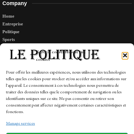
Company
Home
Entreprise
Politique
Sports
Tech
Gérer le consentement aux
Travail
cookies
Finance-Marches
Pour offrir les meilleures expériences, nous utilisons des technologies
telles que les cookies pour stocker et/ou accéder aux informations sur
Links
l'appareil. Le consentement à ces technologies nous permettra de
traiter des données telles que le comportement de navigation ou les
Contact
identifiants uniques sur ce site. Ne pas consentir ou retirer son
consentement peut affecter négativement certaines caractéristiques et
Sitemap
fonctions.
Manage services