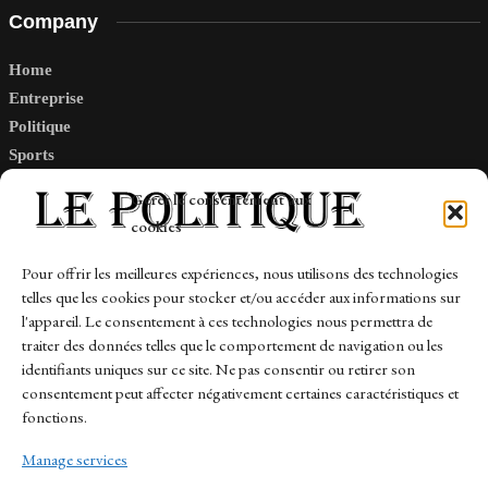
Company
Home
Entreprise
Politique
Sports
Tech
Gérer le consentement aux
Travail
cookies
Finance-Marches
Pour offrir les meilleures expériences, nous utilisons des technologies
telles que les cookies pour stocker et/ou accéder aux informations sur
Links
l'appareil. Le consentement à ces technologies nous permettra de
traiter des données telles que le comportement de navigation ou les
Contact
identifiants uniques sur ce site. Ne pas consentir ou retirer son
Sitemap
consentement peut affecter négativement certaines caractéristiques et
fonctions.
Manage services