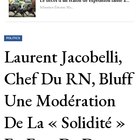
Le décès d’un étalon de expédition laissé à…
Sébastien-Étienne Marechal
POLITICS
Laurent Jacobelli,
Chef Du RN, Bluff
Une Modération
De La « Solidité »