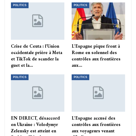
POLITICS
POLITICS
Crise de Ceuta : l’Union
L’Espagne pique front à
occidentale prière à Meta
Rome en solennel des
et TikTok de scander la
contrôles aux frontières
guet et la…
aux…
POLITICS
POLITICS
EN DIRECT, désaccord
L’Espagne accusé des
en Ukraine : Volodymyr
contrôles aux frontières
Zelensky est atteint en
aux voyageurs venant