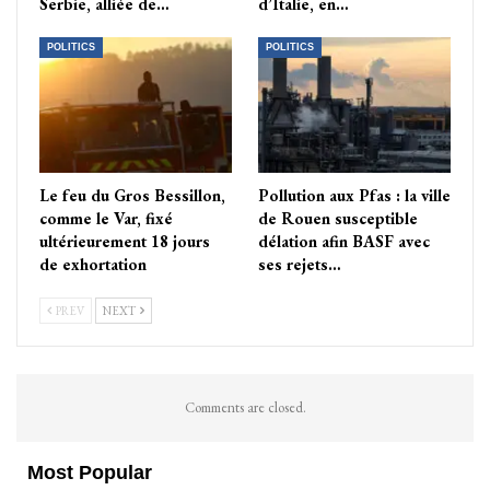
Serbie, alliée de…
d’Italie, en…
POLITICS
POLITICS
Le feu du Gros Bessillon,
Pollution aux Pfas : la ville
comme le Var, fixé
de Rouen susceptible
ultérieurement 18 jours
délation afin BASF avec
de exhortation
ses rejets…
PREV
NEXT
Comments are closed.
Most Popular