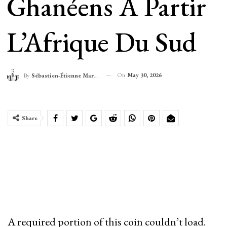
Ghanéens À Partir
L’Afrique Du Sud
On
May 30, 2026
By
Sébastien-Étienne Marechal
Share
A required portion of this coin couldn’t load.