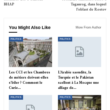
BHAP
Taganrog, dans lequel
l’oblast de Rostov
You Might Also Like
More From Author
POLITICS
POLITICS
Les CCI et les Chambres
L’Arabie saoudite, la
de métiers doivent-elles
Turquie et le Pakistan
s’biler ? Comment le
scellent à La Mecque une
Curie…
alliage de…
POLITICS
POLITICS