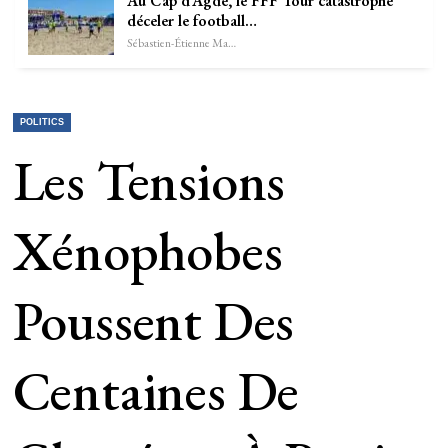
Au Cap d’Agde, le FFF Tour catastrophe
déceler le football…
Sébastien-Étienne Marechal
POLITICS
Les Tensions
Xénophobes
Poussent Des
Centaines De