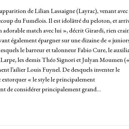
l’apparition de Lilian Lassaigne (Layrac), venant avec
oup du Fumélois. Il est idolâtré du peloton, et arri
adorable match avec lui », décrit Girardi, rien crai
vant également épargner sur une dizaine de « junior
squels le barreur et talonneur Fabio Cure, le auxilia
 Larpe, les demis Théo Signori et Julyan Moumen (
t l’ailier Louis Fuynel. De desquels inventer le
vec extorquer « le style le principalement
t de considérer principalement grand…