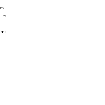
on
 les
anis