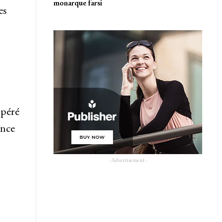
monarque farsi
es
opéré
ence
- Advertisement -