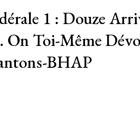
érale 1 : Douze Arri
… On Toi-Même Dévoi
 Cantons-BHAP