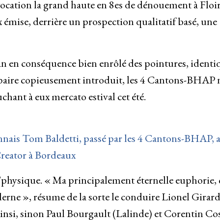
cation la grand haute en 8es de dénouement à Floir
x émise, derrière un prospection qualitatif basé, une
an en conséquence bien enrôlé des pointures, identi
paire copieusement introduit, les 4 Cantons-BHAP n
uchant à eux mercato estival cet été.
onnais Tom Baldetti, passé par les 4 Cantons-BHAP, 
Creator à Bordeaux
l’physique. « Ma principalement éternelle euphorie, c
rne », résume de la sorte le conduire Lionel Girard
 Ainsi, sinon Paul Bourgault (Lalinde) et Corentin Co