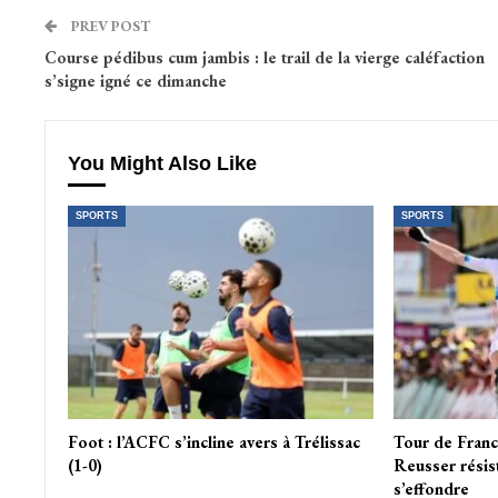
PREV POST
Course pédibus cum jambis : le trail de la vierge caléfaction
s’signe igné ce dimanche
You Might Also Like
SPORTS
SPORTS
Foot : l’ACFC s’incline avers à Trélissac
Tour de France
(1-0)
Reusser résis
s’effondre