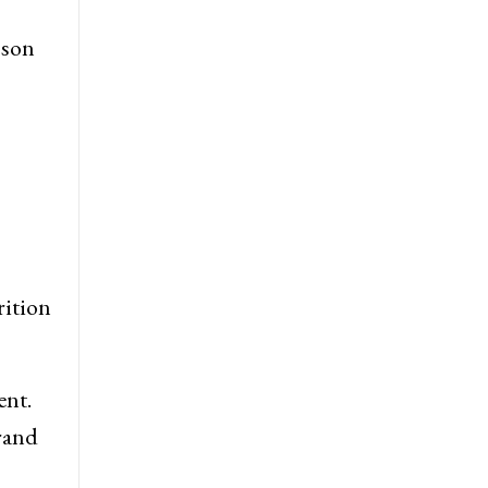
 son
rition
ent.
grand