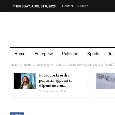
Contact
Sitemap
THURSDAY, AUGUST 6, 2026
Home
Entreprise
Politique
Sports
Tec
Home
Sports
Rugby expert – Fédérale 1 : douze arrivées et un physique “stable
Pourquoi la ordre
politicien appoint si
dépendante au…
Sébastien-Étienne Marechal
SPORTS