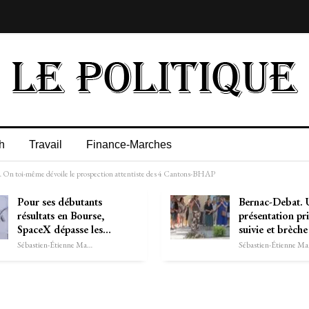
h
Travail
Finance-Marches
”… On toi-même dévoile le prospection attentiste des 4 Cantons-BHAP
Pour ses débutants
Bernac-Debat.
résultats en Bourse,
présentation pri
SpaceX dépasse les…
suivie et brèche
Sébastien-Étienne Marechal
Séb