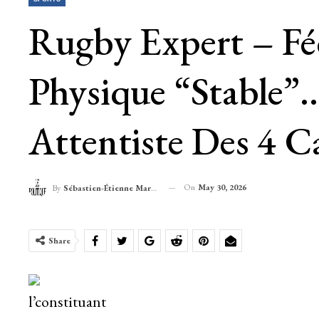
Rugby Expert – Féd
Physique “stable”
Attentiste Des 4
On
May 30, 2026
By
Sébastien-Étienne Marechal
Share
l’constituant