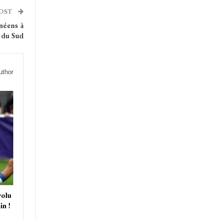
POST
néens à
e du Sud
uthor
olu
in !