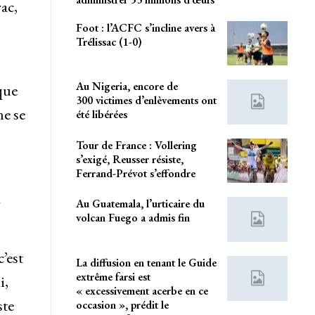
ac,
Foot : l’ACFC s’incline avers à
Trélissac (1-0)
Au Nigeria, encore de
que
300 victimes d’enlèvements ont
e se
été libérées
Tour de France : Vollering
s’exigé, Reusser résiste,
Ferrand-Prévot s’effondre
a
Au Guatemala, l’urticaire du
volcan Fuego a admis fin
’est
La diffusion en tenant le Guide
extrême farsi est
i,
« excessivement acerbe en ce
ste
occasion », prédit le