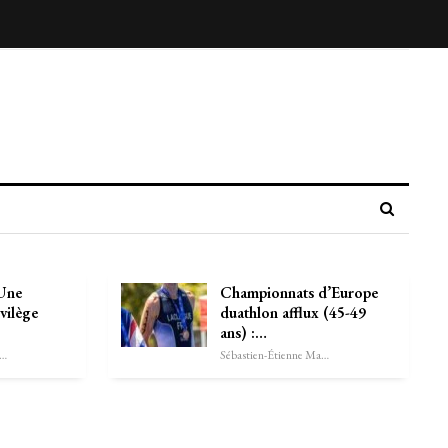
 Une
Championnats d’Europe
vilège
duathlon afflux (45-49
ans) :…
astien-Étienne Marechal
Sébastien-Étienne Marechal