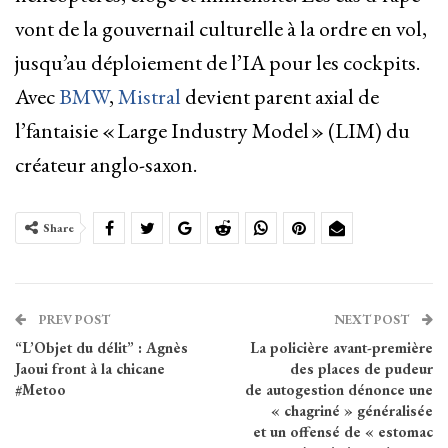
vont de la gouvernail culturelle à la ordre en vol,
jusqu’au déploiement de l’IA pour les cockpits.
Avec
BMW
,
Mistral
devient parent axial de
l’fantaisie « Large Industry Model » (LIM) du
créateur anglo-saxon.
Share
PREV POST
NEXT POST
“L’Objet du délit” : Agnès
La policière avant-première
Jaoui front à la chicane
des places de pudeur
#Metoo
de autogestion dénonce une
« chagriné » généralisée
et un offensé de « estomac