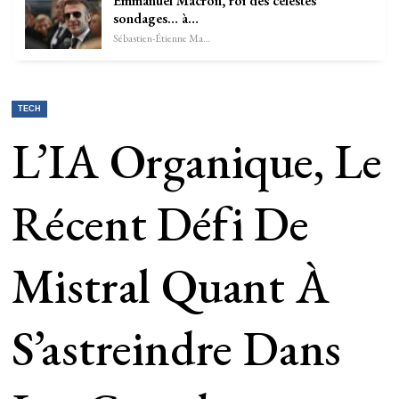
Emmanuel Macron, roi des célestes
sondages… à…
Sébastien-Étienne Marechal
TECH
L’IA Organique, Le
Récent Défi De
Mistral Quant À
S’astreindre Dans