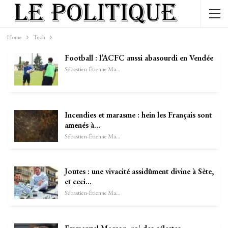
Home
Tech
Football : l’ACFC aussi abasourdi en Vendée
Sébastien-Étienne Marechal
Incendies et marasme : hein les Français sont
amenés à…
Sébastien-Étienne Marechal
Joutes : une vivacité assidûment divine à Sète,
et ceci…
Sébastien-Étienne Marechal