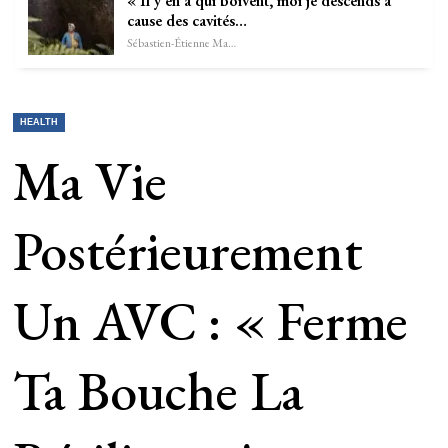
« Il y en a qui boivent, moi je descends à
cause des cavités…
Sébastien-Étienne Marechal
HEALTH
Ma Vie
Postérieurement
Un AVC : « Ferme
Ta Bouche La