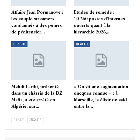
Affaire Jean Pormanove :
Etudes de remède :
les couple streamers
10 260 postes d’internes
condamnés à des peines
ouverts quant à la
de pénitencier…
hiérarchie 2026,…
HEALTH
HEALTH
Mehdi Laribi, présenté
« On vit une augmentation
dans un châssis de la DZ
oncques connue » : à
Mafia, a été arrêté en
Marseille, la élixir de caîd
Algérie, sur…
entre la…
PREV
NEXT