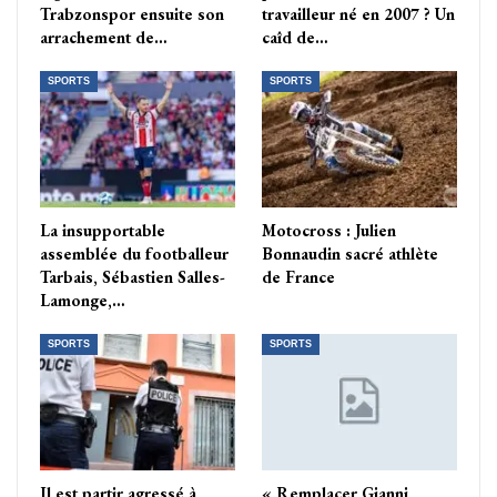
Trabzonspor ensuite son
travailleur né en 2007 ? Un
arrachement de…
caîd de…
SPORTS
SPORTS
La insupportable
Motocross : Julien
assemblée du footballeur
Bonnaudin sacré athlète
Tarbais, Sébastien Salles-
de France
Lamonge,…
SPORTS
SPORTS
Il est partir agressé à
« Remplacer Gianni