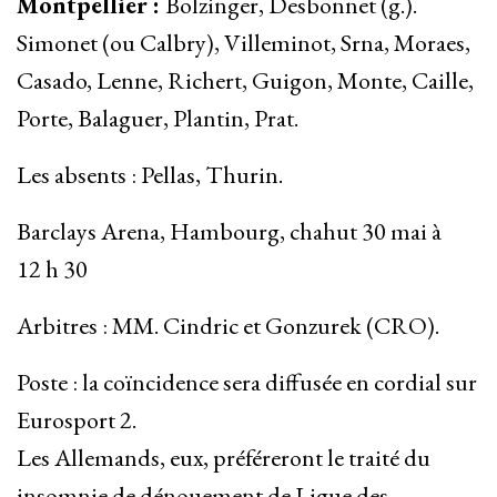
Montpellier :
Bolzinger, Desbonnet (g.).
Simonet (ou Calbry), Villeminot, Srna, Moraes,
Casado, Lenne, Richert, Guigon, Monte, Caille,
Porte, Balaguer, Plantin, Prat.
Les absents : Pellas, Thurin.
Barclays Arena, Hambourg, chahut 30 mai à
12 h 30
Arbitres : MM. Cindric et Gonzurek (CRO).
Poste : la coïncidence sera diffusée en cordial sur
Eurosport 2.
Les Allemands, eux, préféreront le traité du
insomnie de dénouement de Ligue des