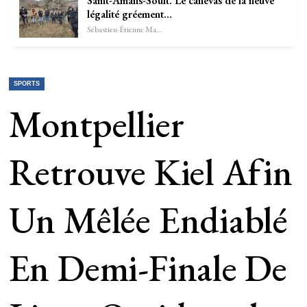
Saint-Amans-Soult. Le canevas de la neuve
légalité gréement…
Sébastien-Étienne Marechal
SPORTS
Montpellier
Retrouve Kiel Afin
Un Mêlée Endiablé
En Demi-Finale De