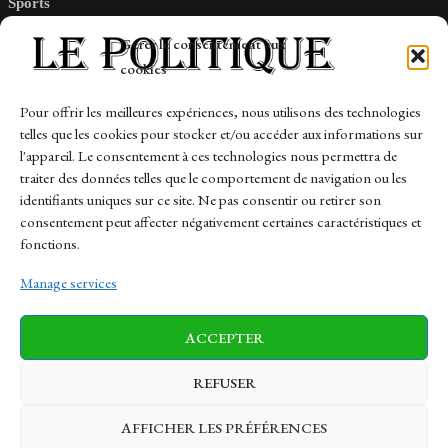
Sports
Tech
Gérer le consentement aux
Travail
cookies
Finance-Marches
Pour offrir les meilleures expériences, nous utilisons des technologies
telles que les cookies pour stocker et/ou accéder aux informations sur
Links
l'appareil. Le consentement à ces technologies nous permettra de
traiter des données telles que le comportement de navigation ou les
Contact
identifiants uniques sur ce site. Ne pas consentir ou retirer son
Sitemap
consentement peut affecter négativement certaines caractéristiques et
fonctions.
Manage services
News
Finance-Marches
Politics
ACCEPTER
Business
Tech
Health
Sports
Travel
REFUSER
AFFICHER LES PRÉFÉRENCES
© 1997-2026 - lepolitique.net. All Rights Reserved.