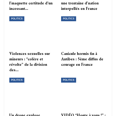
l’maquette certitude d’un
une trentaine d’nation
incessant…
interpellés en France
POLITICS
POLITICS
Violences sexuelles sur
Canicule hormis fin à
mineurs : “colère et
Antibes : 5ème diffus de
révolte” de la division
courage en France
des…
POLITICS
POLITICS
Un drone explose
VIDÉO “Honte à vous !” :