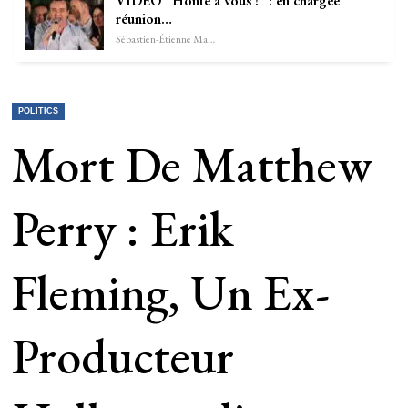
VIDÉO “Honte à vous !” : en chargée
réunion…
Sébastien-Étienne Marechal
POLITICS
Mort De Matthew
Perry : Erik
Fleming, Un Ex-
Producteur