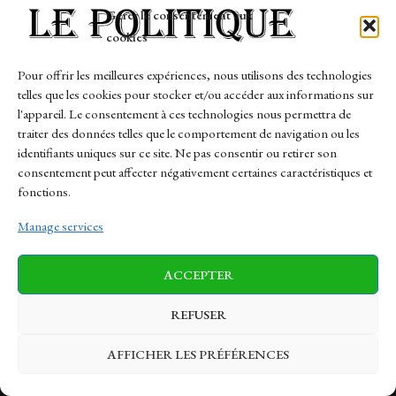
Tech
Gérer le consentement aux
Travail
cookies
Finance-Marches
Pour offrir les meilleures expériences, nous utilisons des technologies
telles que les cookies pour stocker et/ou accéder aux informations sur
Links
l'appareil. Le consentement à ces technologies nous permettra de
traiter des données telles que le comportement de navigation ou les
Contact
identifiants uniques sur ce site. Ne pas consentir ou retirer son
Sitemap
consentement peut affecter négativement certaines caractéristiques et
fonctions.
Manage services
News
Finance-Marches
Politics
ACCEPTER
Business
Tech
Health
Sports
Travel
REFUSER
AFFICHER LES PRÉFÉRENCES
© 1997-2026 - lepolitique.net. All Rights Reserved.