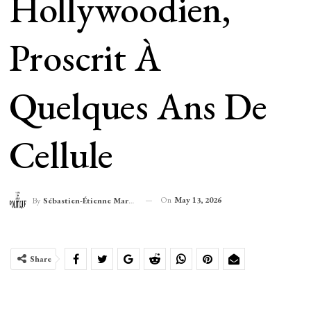
Hollywoodien,
Proscrit À
Quelques Ans De
Cellule
On
May 13, 2026
By
Sébastien-Étienne Marechal
Share