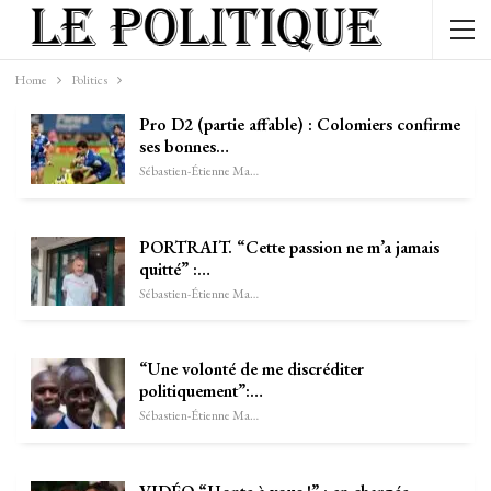
Home
Politics
Pro D2 (partie affable) : Colomiers confirme
ses bonnes…
Sébastien-Étienne Marechal
PORTRAIT. “Cette passion ne m’a jamais
quitté” :…
Sébastien-Étienne Marechal
“Une volonté de me discréditer
politiquement”:…
Sébastien-Étienne Marechal