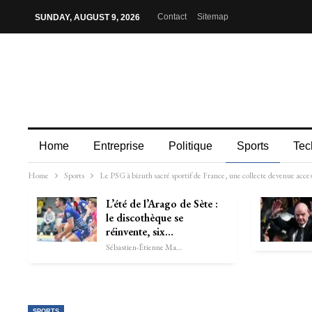
Contact
Sitemap
SUNDAY, AUGUST 9, 2026
Home
Entreprise
Politique
Sports
Tec
Home
Sports
Le PSG à bizuth sacré sportif de France, une collecte devenue acce
L’été de l’Arago de Sète :
le discothèque se
réinvente, six…
Sébastien-Étienne Marechal
SPORTS