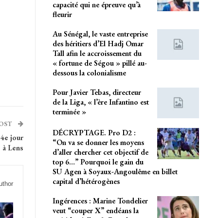
capacité qui ne épreuve qu’à
fleurir
Au Sénégal, le vaste entreprise
des héritiers d’El Hadj Omar
Tall afin le accroissement du
« fortune de Ségou » pillé au-
dessous la colonialisme
Pour Javier Tebas, directeur
de la Liga, « l’ère Infantino est
terminée »
POST
DÉCRYPTAGE. Pro D2 :
14e jour
“On va se donner les moyens
 à Lens
d’aller chercher cet objectif de
top 6…” Pourquoi le gain du
SU Agen à Soyaux-Angoulême en billet
capital d’hétérogènes
uthor
Ingérences : Marine Tondelier
veut “couper X” endéans la