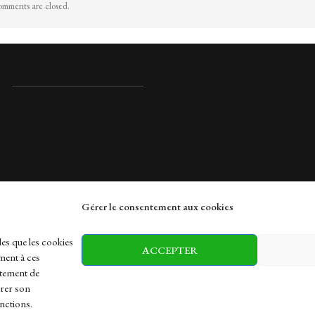
mments are closed.
Gérer le consentement aux cookies
rches
les que les cookies
ACCEPTER
ment à ces
rtement de
irer son
h
Health
Sports
Travel
nctions.