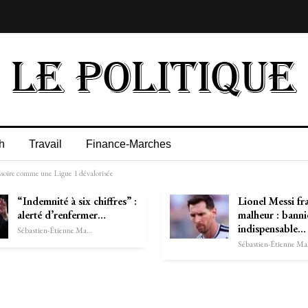
h
Travail
Finance-Marches
ssoire comme une Ligue 1 dévalorisée
“Indemnité à six chiffres” :
Lionel Messi fr
alerté d’renfermer…
malheur : banni
indispensable…
Sébastien-Étienne Marechal
Séb