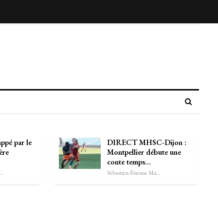
appé par le
DIRECT MHSC-Dijon :
ère
Montpellier débute une
conte temps…
astien-Étienne Marechal
Sébastien-Étienne Marechal