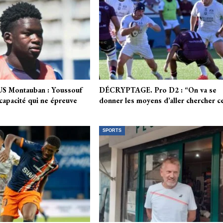
US Montauban : Youssouf
DÉCRYPTAGE. Pro D2 : “On va se
capacité qui ne épreuve
donner les moyens d’aller chercher c
SPORTS