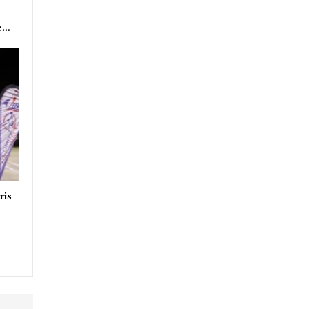
ne…
ris