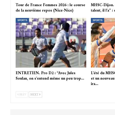
Tour de France Femmes 2026 : le course
MHSC-Dijon. “
de la neuvième repos (Nice-Nice)
talent, il l’a” 
SPORTS
SPORTS
ENTRETIEN. Pro D2 : “Avec Jules
L’été du MHSC
Soulan, on s’entend même un peu trop…
et un nouveau 
ira…
PREV
NEXT