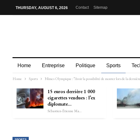
Contact
Sitemap
THURSDAY, AUGUST 6, 2026
Home
Entreprise
Politique
Sports
Tec
Home
Sports
Nîmes Olympique : “Avoir la possibilité de monter lors de la dernièr
15 euros derrière 1 000
cigarettes vendues : l’ex
diplomate…
Sébastien-Étienne Marechal
SPORTS