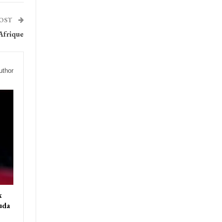
POST
 Afrique
uthor
x
uda