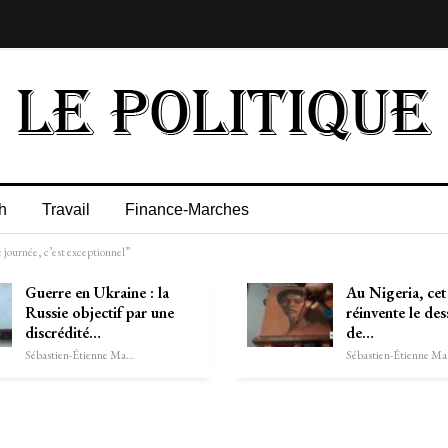
h
Travail
Finance-Marches
e journée, c’est exceptionnel”
Guerre en Ukraine : la
Au Nigeria, cet
Russie objectif par une
réinvente le des
discrédité…
de…
Sébastien-Étienne Marechal
Séb