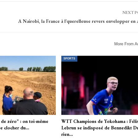
NEXT 
A Nairobi, la France à l’querelleuse revers envelopper en
More From A
SPORTS
s de zéro” : on toi-même
WTT Champions de Yokohama : Féli
ce clocher du…
Lebrun se indisposé de Bennedikt D
rien…