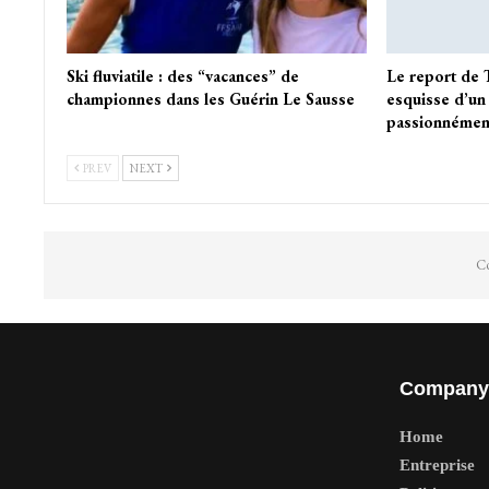
Ski fluviatile : des “vacances” de
Le report de 
championnes dans les Guérin Le Sausse
esquisse d’un
passionnémen
PREV
NEXT
Co
Company
Home
Entreprise