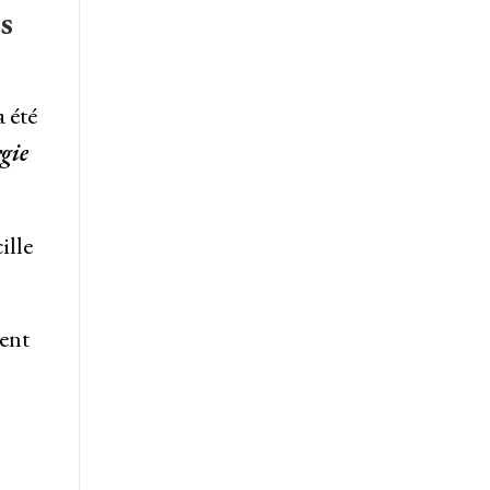
s
 été
gie
ille
ient