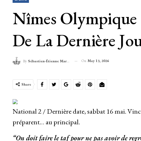
Nîmes Olympique : 
De La Dernière Jou
On
May 13, 2026
By
Sébastien-Étienne Marechal
Share
National 2 / Dernière date, sabbat 16 mai. Vince
préparent… au principal.
“On doit faire le taf pour ne pas avoir de regre