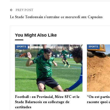
PREV POST
Le Stade Toulousain s’entraîne ce mercredi aux Capucins
You Might Also Like
SPORTS
SPORTS
Football : en Provincial, Mèze SFC et le
“On est parti
Stade Balarucois en collectage de
raconte quoi 
certitudes