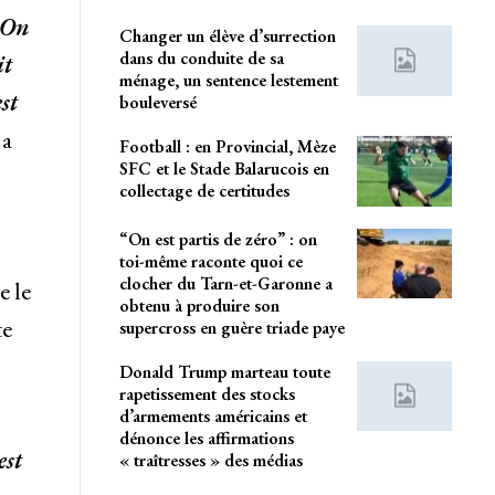
 On
Changer un élève d’surrection
dans du conduite de sa
it
ménage, un sentence lestement
st
bouleversé
 a
Football : en Provincial, Mèze
SFC et le Stade Balarucois en
collectage de certitudes
“On est partis de zéro” : on
toi-même raconte quoi ce
clocher du Tarn-et-Garonne a
e le
obtenu à produire son
te
supercross en guère triade paye
Donald Trump marteau toute
rapetissement des stocks
d’armements américains et
dénonce les affirmations
est
« traîtresses » des médias