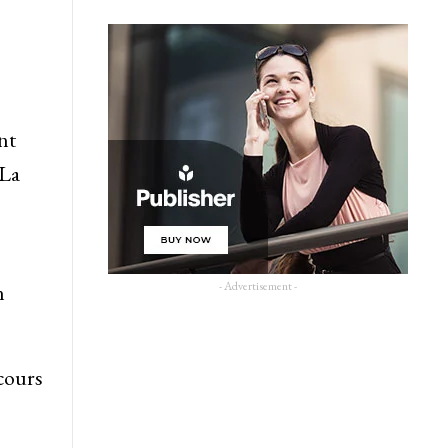
nt
 La
- Advertisement -
n
cours