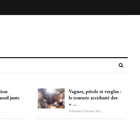
tion
Vagues, pétole et verglas :
nseil juste
le tournée accidenté des
« …
astien-Étienne Marechal
Sébastien-Étienne Marechal