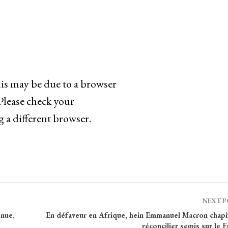
his may be due to a browser
 Please check your
g a different browser.
NEXT 
enue,
En défaveur en Afrique, hein Emmanuel Macron chapi
réconcilier semis sur le 