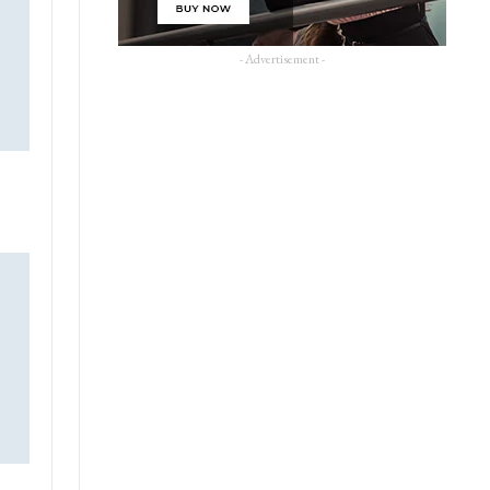
- Advertisement -
e
é