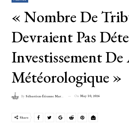
« Nombre De Tribu
Devraient Pas Dét
Investissement De
Météorologique »
On
May 10, 2026
By
Sébastien-Étienne Marechal
Share