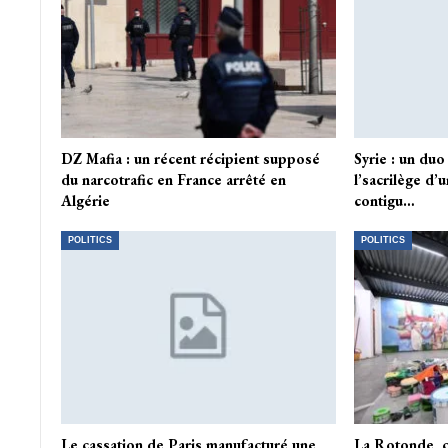
DZ Mafia : un récent récipient supposé
Syrie : un du
du narcotrafic en France arrêté en
l’sacrilège d’
Algérie
contigu…
POLITICS
POLITICS
Le cassation de Paris manufacturé une
La Rotonde, c