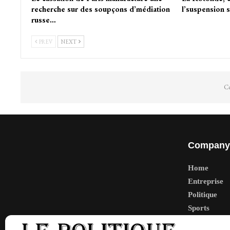
recherche sur des soupçons d’médiation
l’suspension s
russe…
PREV
NEXT
Co
Company
Home
Entreprise
Politique
Sports
Tech