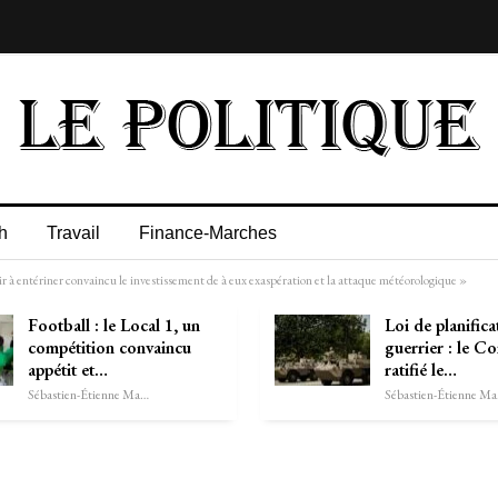
h
Travail
Finance-Marches
r à entériner convaincu le investissement de à eux exaspération et la attaque météorologique »
Football : le Local 1, un
Loi de planifica
compétition convaincu
guerrier : le Co
appétit et…
ratifié le…
Sébastien-Étienne Marechal
Séb