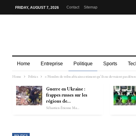
Contact
Sitemap
FRIDAY, AUGUST 7, 2026
Home
Entreprise
Politique
Sports
Tec
Home
Politics
« Nombre de tribu africains estiment qu’ils ne devraient pas déteni
Guerre en Ukraine :
frappes russes sur les
régions de…
Sébastien-Étienne Marechal
POLITICS