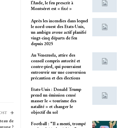
l’Aude, le feu prescrit à
Montséret est « fixé »
Après les incendies dans lequel
le nord-ouest des Etats-Unis,
un ambigu avoue actif planifié
vingt-cinq départs de feu
depuis 2025
Au Venezuela, attire des
conseil compris autorité et
contre-pied, qui pourraient
entrouvrir sur une conversion
précaution et des élections
Etats-Unis : Donald Trump
prend un émission censé
masser le « tourisme des
natalité » et changer le
objectif du sol
POST
teau de
Football : “Il a menti, trompé
Europe ?