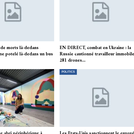
o de morts là-dedans
EN DIRECT, combat en Ukraine : la
une potelé là-dedans un bus
Russie cautionné travailleur immobil
281 drones…
POLITICS
e abri périphérique à
Les Etats-Unis sanctionnent le envoy