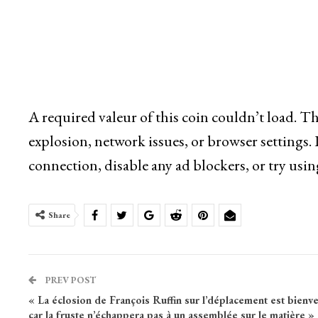
A required valeur of this coin couldn’t load. T
explosion, network issues, or browser settings.
connection, disable any ad blockers, or try usin
Share
PREV POST
« La éclosion de François Ruffin sur l’déplacement est bienv
car la fruste n’échappera pas à un assemblée sur le matière »