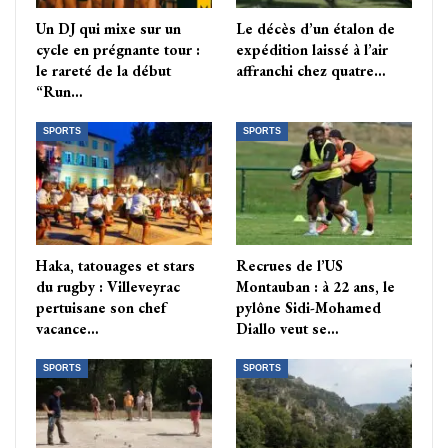
Un DJ qui mixe sur un
Le décès d’un étalon de
cycle en prégnante tour :
expédition laissé à l’air
le rareté de la début
affranchi chez quatre…
“Run…
SPORTS
SPORTS
Haka, tatouages et stars
Recrues de l’US
du rugby : Villeveyrac
Montauban : à 22 ans, le
pertuisane son chef
pylône Sidi-Mohamed
vacance…
Diallo veut se…
SPORTS
SPORTS