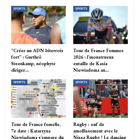
SPORTS
SPORTS
“Créer un ADN biterrois
Tour de France Femmes
fort” : Gurthrö
2026 : l’monstrueux
Steenkamp, néophyte
entaille de Kasia
diriger…
Niewiadoma au…
SPORTS
SPORTS
Tour de France femelle,
Rugby : ouf de
7e date : Katarzyna
amollissement avec le
Niewiadoma s’empare du
Nissa Rugby ! Le dancing