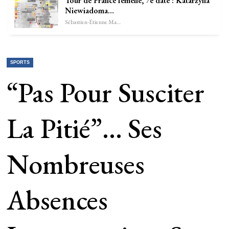
Tour de France femelle, 7e date : Katarzyna
Niewiadoma…
Sébastien-Étienne Marechal
SPORTS
“Pas Pour Susciter
La Pitié”… Ses
Nombreuses
Absences