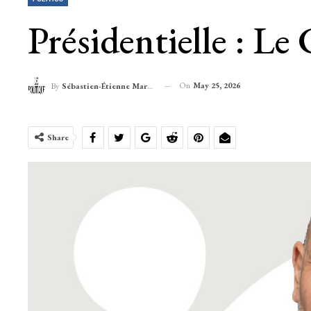
Présidentielle : L
On
May 25, 2026
By
Sébastien-Étienne Marechal
Share