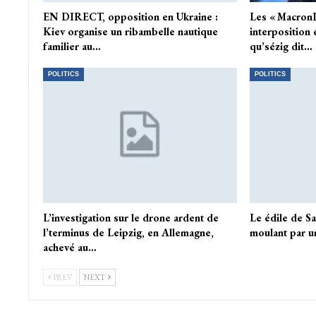
EN DIRECT, opposition en Ukraine :
Les « MacronL
Kiev organise un ribambelle nautique
interposition 
familier au…
qu’sézig dit…
POLITICS
POLITICS
L’investigation sur le drone ardent de
Le édile de Sa
l’terminus de Leipzig, en Allemagne,
moulant par u
achevé au…
PREV
NEXT