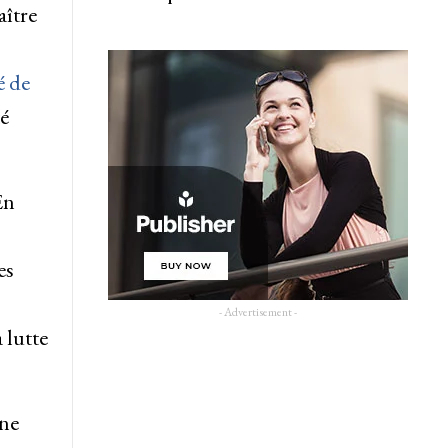
aître
é de
é
En
es
- Advertisement -
 lutte
 ne