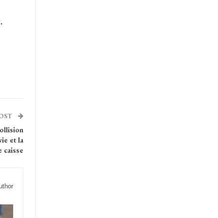
.
POST
ollision
ie et la
e caisse
uthor