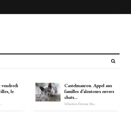
e vendredi
Castelmaurou. Appel aux
lles, le
familles d’alentours envers
chats…
astien-Étienne Marechal
Sébastien-Étienne Marechal