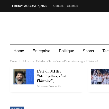
Contact
Sitemap
FRIDAY, AUGUST 7, 2026
Home
Entreprise
Politique
Sports
Tec
Home
Politics
Présidentielle : le chance d’une précampagne à l’étincelé
L’été du MHB :
“Montpellier, c’est
l’histoire”,…
Sébastien-Étienne Marechal
POLITICS