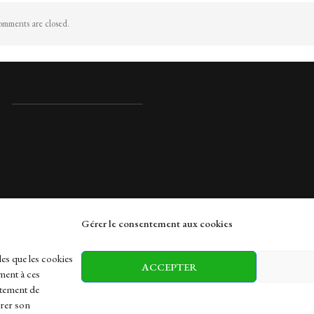
mments are closed.
Gérer le consentement aux cookies
rches
les que les cookies
ACCEPTER
ment à ces
rtement de
irer son
h
Health
Sports
Travel