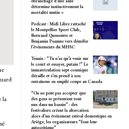
ébranchage d’une asile
détermine instinctivement la
mortalité mutin »
Podcast : Midi Libre rattaché
le Montpellier Sport Club,
Bertrand Queneutte et
Benjamin Psaume vers démêler
l’événements du MHSC
Tennis : “Tu n’as qu’à venir sur
le court et essayer, putain !” Le
me
immatriculation sept cosmique
déraille et s’en prend à son
ouard
entraîneur en empilé coupe au Canada
“On ne peut pas accepter que
 la
des gens se présentent tout
nus dans un bassin” : des
festivaliers créent la altercation
alors d’un événement estival domestique en
Ariège, les organisateurs “font leur
xé
autocritique”