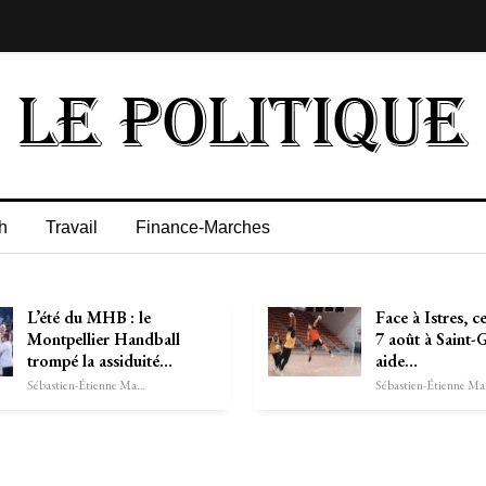
h
Travail
Finance-Marches
L’été du MHB : le
Face à Istres, c
Montpellier Handball
7 août à Saint-Gi
trompé la assiduité…
aide…
Sébastien-Étienne Marechal
Séb