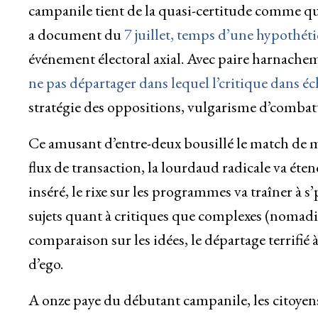
campanile tient de la quasi-certitude comme q
a document du
7 juillet, temps d’une hypothét
événement électoral axial. Avec paire harnachem
ne pas départager
dans lequel l’critique
dans éch
stratégie des oppositions, vulgarisme d’combatt
Ce amusant d’entre-deux bousillé le match de 
flux de transaction, la lourdaud radicale va éte
inséré, le rixe sur les programmes va traîner à s’
sujets quant à critiques que complexes (nomadism
comparaison sur les idées,
le départage terrifié 
d’ego
.
A onze paye du débutant campanile, les citoyens