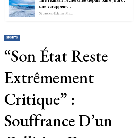
Elle réalisait recherchée depuis paire jours :
une varappeur…
Sébastien-Étienne Marechal
SPORTS
“Son État Reste
Extrêmement
Critique” :
Souffrance D’un