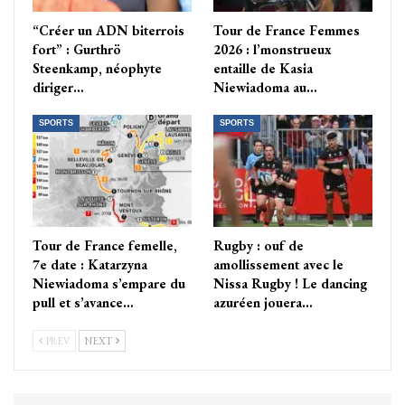
“Créer un ADN biterrois
Tour de France Femmes
fort” : Gurthrö
2026 : l’monstrueux
Steenkamp, néophyte
entaille de Kasia
diriger…
Niewiadoma au…
SPORTS
SPORTS
Tour de France femelle,
Rugby : ouf de
7e date : Katarzyna
amollissement avec le
Niewiadoma s’empare du
Nissa Rugby ! Le dancing
pull et s’avance…
azuréen jouera…
PREV
NEXT