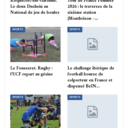
Roquefort-sur-Garonne.
Tour de France Femmes
Le deux Duchein au
2026 : le traverses de la
National de jeu de boules
sixième station
(Montbrison –…
SPORTS
SPORTS
Le Fousseret. Rugby :
Le challenge ibérique de
l’UCF repart au gésine
football bourse de
colporteur en France et
dispensé BeIN…
SPORTS
SPORTS