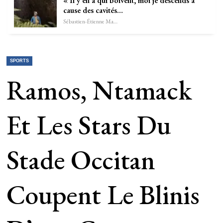
« Il y en a qui boivent, moi je descends à
cause des cavités…
Sébastien-Étienne Marechal
SPORTS
Ramos, Ntamack
Et Les Stars Du
Stade Occitan
Coupent Le Blinis