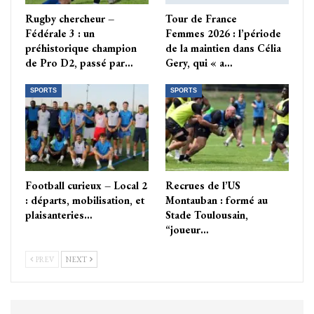
Rugby chercheur –
Tour de France
Fédérale 3 : un
Femmes 2026 : l’période
préhistorique champion
de la maintien dans Célia
de Pro D2, passé par…
Gery, qui « a…
SPORTS
SPORTS
Football curieux – Local 2
Recrues de l’US
: départs, mobilisation, et
Montauban : formé au
plaisanteries…
Stade Toulousain,
“joueur…
PREV
NEXT