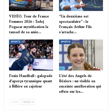
VIDÉO. Tour de France
“Un deuxième set
Femmes 2026 : Tadej
spectaculaire” : le
Pogacar mystification la
Français Arthur Fils
tansad de sa amie…
s’arrache…
SPORTS
SPORTS
Fenix Handball : galopade
L’été des Angels de
d’aperçu tyrannique quant
Béziers : un visible en
à Billère en cajoleur
enceinte amélioration qui
effets sur les…
PREV
NEXT