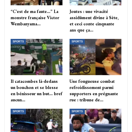
“C’est de ma faute…” La
Joutes : une vivacité
monstre française Victor
assidûment divine à Sète,
Wembanyama…
et ceci conte cinquante
ans que ça…
SPORTS
SPORTS
Il catacombes là-dedans
Une fougueuse combat
un bouchon et se blesse
refroidissement parmi
en bénisseur un but… bref
supporters en prégnante
aucun…
rue : tribune de…
SPORTS
SPORTS