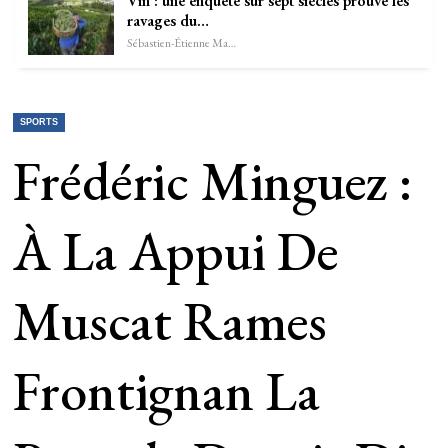
Vin : une enquête sur sept siècles prouve les
ravages du…
Sébastien-Étienne Marechal
SPORTS
Frédéric Minguez :
À La Appui De
Muscat Rames
Frontignan La