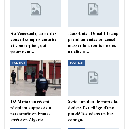
Au Venezuela, attire des
Etats-Unis : Donald Trump
conseil compris autorité
prend un émission censé
et contre-pied, qui
masser le « tourisme des
pourraient…
natalité »…
POLITICS
POLITICS
DZ Mafia : un récent
Syrie : un duo de morts là-
récipient supposé du
dedans l’sacrilège d’une
narcotrafic en France
potelé là-dedans un bus
arrêté en Algérie
contigu…