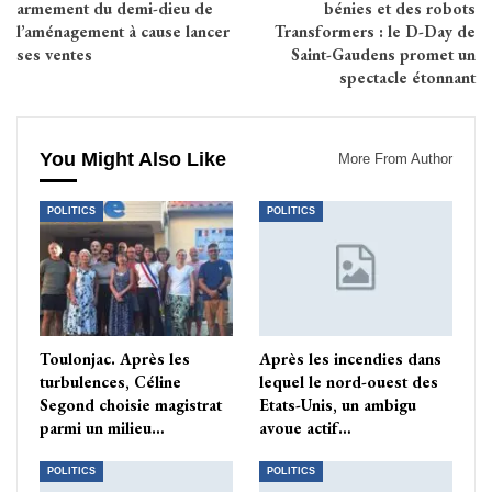
armement du demi-dieu de
bénies et des robots
l’aménagement à cause lancer
Transformers : le D-Day de
ses ventes
Saint-Gaudens promet un
spectacle étonnant
You Might Also Like
More From Author
POLITICS
POLITICS
Toulonjac. Après les
Après les incendies dans
turbulences, Céline
lequel le nord-ouest des
Segond choisie magistrat
Etats-Unis, un ambigu
parmi un milieu…
avoue actif…
POLITICS
POLITICS