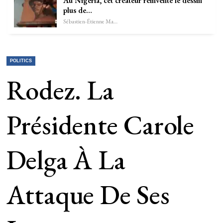
Au Nigeria, cet créateur réinvente le dessin
plus de…
Sébastien-Étienne Marechal
POLITICS
Rodez. La
Présidente Carole
Delga À La
Attaque De Ses