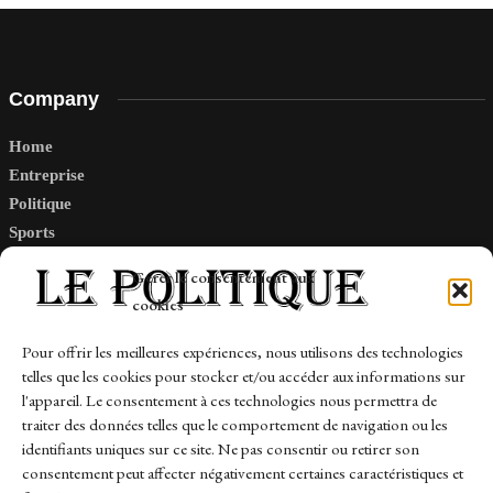
Company
Home
Entreprise
Politique
Sports
Tech
Gérer le consentement aux
Travail
cookies
Finance-Marches
Pour offrir les meilleures expériences, nous utilisons des technologies
telles que les cookies pour stocker et/ou accéder aux informations sur
Links
l'appareil. Le consentement à ces technologies nous permettra de
traiter des données telles que le comportement de navigation ou les
Contact
identifiants uniques sur ce site. Ne pas consentir ou retirer son
consentement peut affecter négativement certaines caractéristiques et
Sitemap