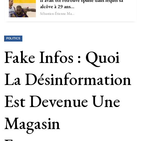
Il avait été retrouvé épuisé dans lequel sa
alcôve à 29 ans…
Sébastien-Étienne Marechal
POLITICS
Fake Infos : Quoi
La Désinformation
Est Devenue Une
Magasin