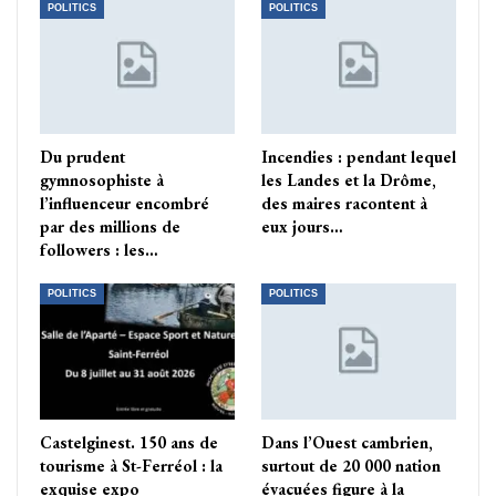
POLITICS
POLITICS
Du prudent
Incendies : pendant lequel
gymnosophiste à
les Landes et la Drôme,
l’influenceur encombré
des maires racontent à
par des millions de
eux jours…
followers : les…
POLITICS
POLITICS
Castelginest. 150 ans de
Dans l’Ouest cambrien,
tourisme à St-Ferréol : la
surtout de 20 000 nation
exquise expo
évacuées figure à la