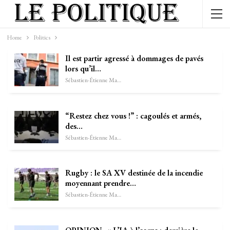
Home
Politics
Il est partir agressé à dommages de pavés
lors qu’il…
Sébastien-Étienne Marechal
“Restez chez vous !” : cagoulés et armés,
des…
Sébastien-Étienne Marechal
Rugby : le SA XV destinée de la incendie
moyennant prendre…
Sébastien-Étienne Marechal