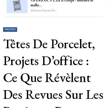
OPINION. « L’IA à l’corps : derrière le
malle…
Sébastien-Étienne Marechal
POLITICS
Têtes De Porcelet,
Projets D’office :
Ce Que Révèlent
Des Revues Sur Les