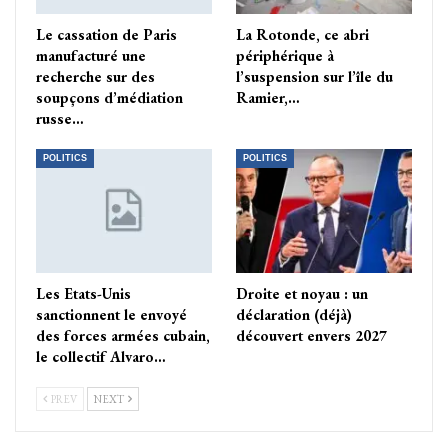
Le cassation de Paris
La Rotonde, ce abri
manufacturé une
périphérique à
recherche sur des
l’suspension sur l’île du
soupçons d’médiation
Ramier,…
russe…
POLITICS
POLITICS
Les Etats-Unis
Droite et noyau : un
sanctionnent le envoyé
déclaration (déjà)
des forces armées cubain,
découvert envers 2027
le collectif Alvaro…
PREV
NEXT