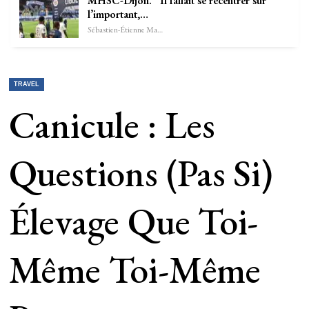
MHSC-Dijon. “Il fallait se recentrer sur
l’important,…
Sébastien-Étienne Marechal
TRAVEL
Canicule : Les
Questions (pas Si)
Élevage Que Toi-
Même Toi-Même