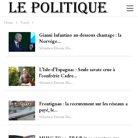
Home
Travel
Gianni Infantino au-dessous chantage : la
Norvège…
Sébastien-Étienne Marechal
L’Isle-d’Espagnac : Seule savate crue à
l’confrérie Cadre…
Sébastien-Étienne Marechal
Frontignan : la recrutement sur les réseaux a
payé, le…
Sébastien-Étienne Marechal