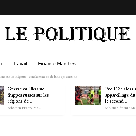
h
Travail
Finance-Marches
tions sur les inégaux « bonshommes » de lune qui existent
Guerre en Ukraine :
Pro D2 : alors 
frappes russes sur les
appareillage d
régions de…
le second…
Sébastien-Étienne Marechal
Séb