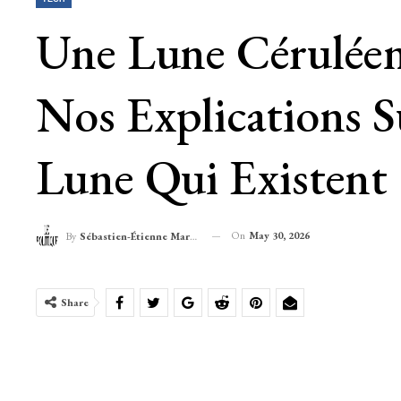
Une Lune Céruléenn
Nos Explications 
Lune Qui Existent
On
May 30, 2026
By
Sébastien-Étienne Marechal
Share