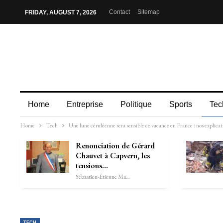
Contact
Sitemap
FRIDAY, AUGUST 7, 2026
Home
Entreprise
Politique
Sports
Tec
Home
Tech
Une lune céruléenne sera sensible ce vacance en France : nos explica
Renonciation de Gérard
Chauvet à Capvern, les
tensions…
Sébastien-Étienne Marechal
TECH