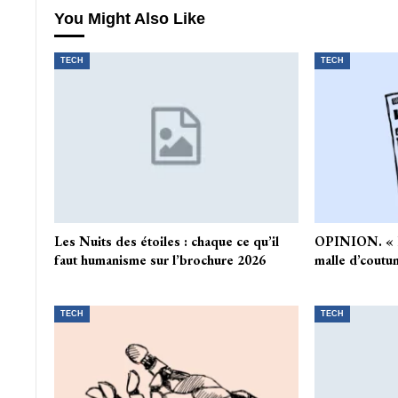
You Might Also Like
TECH
TECH
Les Nuits des étoiles : chaque ce qu’il
OPINION. « L’
faut humanisme sur l’brochure 2026
malle d’coutu
TECH
TECH