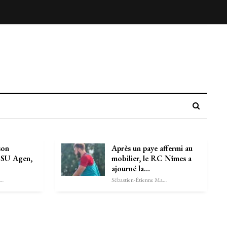
son
Après un paye affermi au
u SU Agen,
mobilier, le RC Nîmes a
ajourné la…
astien-Étienne Marechal
Sébastien-Étienne Marechal