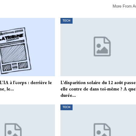
More From A
TECH
IA à l’corps : derrière le
L’disparition solaire du 12 août passe
me, le…
elle contre de dans toi-même ? A que
durée…
TECH