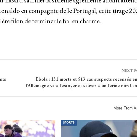
 hasard sacrifier la sixième agrémenté autant atten
naldo en compagnie de le Portugal, cette tirage 20
re filon de terminer le bal en charme.
NEXT 
ants
Ebola : 131 morts et 513 cas suspects recensés e
l’Allemagne va « festoyer et sauver » un ferme nord-a
More From A
SPORTS