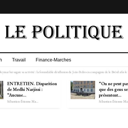
h
Travail
Finance-Marches
r lui sagaie sa activité : la formidable désillusion de João Pedro en compagnie de le Brésil afin l
ENTRETIEN. Disparition
“On ne peut pas
de Medhi Narjissi :
que des gens se
“Aucune…
présentent…
Sébastien-Étienne Marechal
Séb