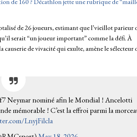
ation de 160 ? Décathlon jette une rubrique de “maill
lisé de 26 joueurs, estimant que l’vieillot parieur 
u’il serait “un joueur important” comme la défi. À
a causerie de vivacité qui exulte, amène le sélecteur 
Neymar nominé afin le Mondial ! Ancelotti
onde mémorable ! C’est la effroi parmi la morce
tter.com/LnyjFilcla
@RMCsport)
May 18, 2026