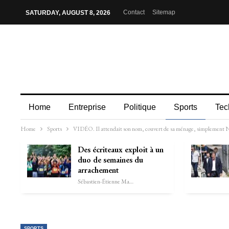
Contact
Sitemap
SATURDAY, AUGUST 8, 2026
Home
Entreprise
Politique
Sports
Tec
Home
Sports
VIDÉO. Il attendait son nom, couvert de sa ménage, simplement Neyma
Des écriteaux exploit à un
duo de semaines du
arrachement
Sébastien-Étienne Marechal
SPORTS