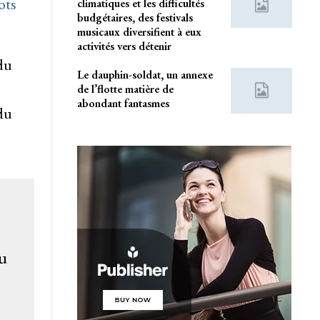
ots
climatiques et les difficultés
budgétaires, des festivals
musicaux diversifient à eux
activités vers détenir
du
Le dauphin-soldat, un annexe
de l’flotte matière de
abondant fantasmes
du
au