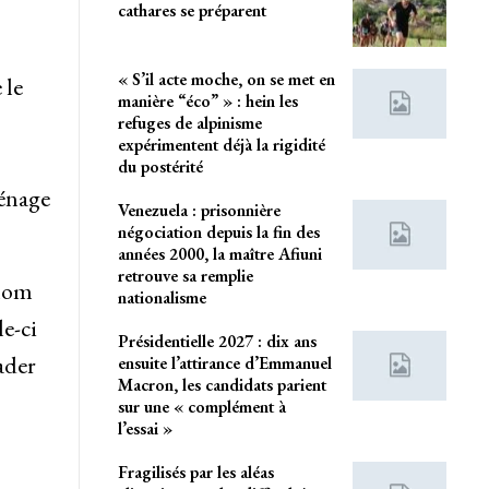
cathares se préparent
« S’il acte moche, on se met en
 le
manière “éco” » : hein les
refuges de alpinisme
expérimentent déjà la rigidité
du postérité
ménage
Venezuela : prisonnière
négociation depuis la fin des
années 2000, la maître Afiuni
retrouve sa remplie
 nom
nationalisme
e-ci
Présidentielle 2027 : dix ans
ader
ensuite l’attirance d’Emmanuel
Macron, les candidats parient
sur une « complément à
l’essai »
Fragilisés par les aléas