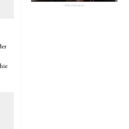
- Advertisement -
der
phie