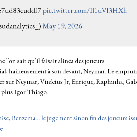
e7ud83cuddf7
pic.twitter.com/Il1uVl3HXh
sudanalytics_)
May 19, 2026
’on sait qu’il faisait alinéa des joueurs
ial, haineusement à son devant, Neymar. Le emprunt
sifier sur Neymar, Vinícius Jr, Enrique, Raphinha, Gab
 plus Igor Thiago.
laise, Benzema… le jugement sinon fin des joueurs iss
e