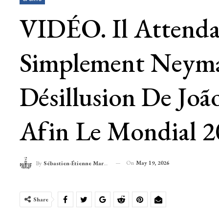
VIDÉO. Il Attenda
Simplement Neymar 
Désillusion De Joã
Afin Le Mondial 
On
May 19, 2026
By
Sébastien-Étienne Marechal
Share