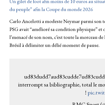
Un gilet de foot afin moins de 10 euros au situ
du peuple” afin la Coupe du monde 2026
Carlo Ancelotti a modeste Neymar parmi son tota
PSG avait “amélioré sa condition physique” et q
l’menacé de son nom, c’est toute la morceau de l
Brésil à délimiter un délié moment de pause.
ud83dudd7aud83cudde7ud83cuddf7 
interrompt sa bibliographie, total le m
!
pic.twi
— RMC Sport (