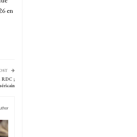
due
26 en
POST
n RDC ;
méricain
uthor