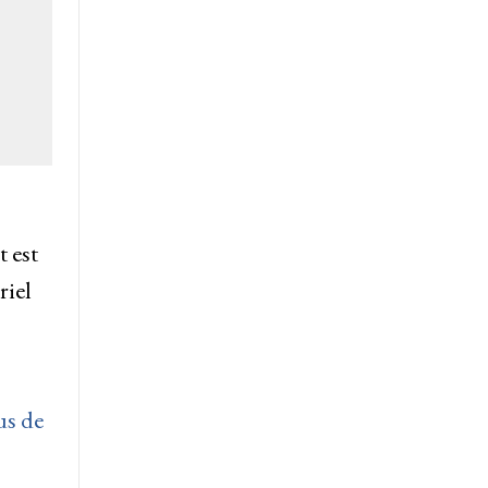
 est
riel
us de