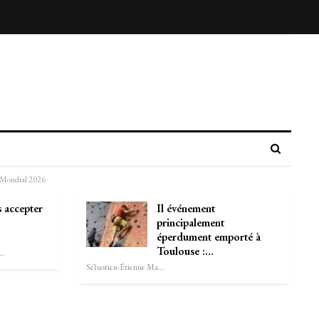
e Mondial 2026
 accepter
Il événement
principalement
éperdument emporté à
Toulouse :…
astien-Étienne Marechal
Sébastien-Étienne Marechal