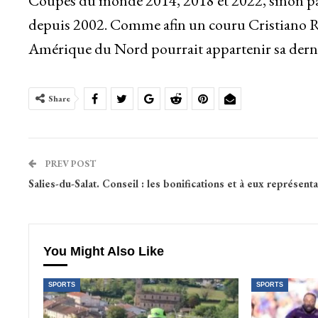
Coupes du monde 2014, 2018 et 2022, sinon par
depuis 2002. Comme afin un couru Cristiano Ro
Amérique du Nord pourrait appartenir sa derniè
Share
PREV POST
Salies-du-Salat. Conseil : les bonifications et à eux représent
You Might Also Like
SPORTS
SPORTS