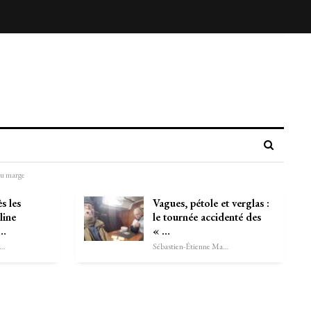
au marge
s les
Vagues, pétole et verglas :
line
le tournée accidenté des
e…
« …
astien-Étienne Marechal
Sébastien-Étienne Marechal