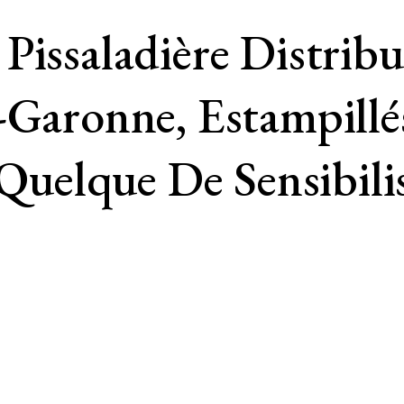
Pissaladière Distrib
e-Garonne, Estampil
elque De Sensibilis