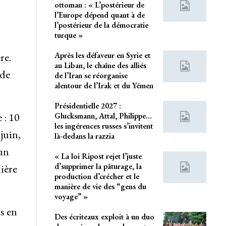
ottoman : « L’postérieur de
l’Europe dépend quant à de
l’postérieur de la démocratie
turque »
Après les défaveur en Syrie et
re.
au Liban, le chaîne des alliés
 de
de l’Iran se réorganise
alentour de l’Irak et du Yémen
Présidentielle 2027 :
 : 10
Glucksmann, Attal, Philippe…
les ingérences russes s’invitent
juin,
là-dedans la razzia
un
« La loi Ripost rejet l’juste
d’supprimer la pâturage, la
ière
production d’crécher et le
manière de vie des “gens du
voyage” »
s en
Des écriteaux exploit à un duo