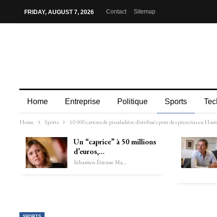
Contact
Sitemap
FRIDAY, AUGUST 7, 2026
Home
Entreprise
Politique
Sports
Tec
Home
Sports
10 000 cartons de pissaladière distribués pour des pizzerias en Ha
Un “caprice” à 50 millions
d’euros,…
Sébastien-Étienne Marechal
SPORTS