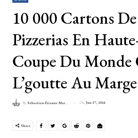
10 000 Cartons De 
Pizzerias En Haut
Coupe Du Monde Qu
L’goutte Au Marge
On
Jun 17, 2026
By
Sébastien-Étienne Marechal
Share