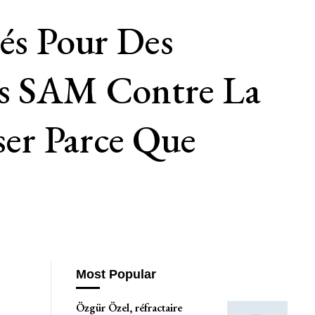
ués Pour Des
lés SAM Contre La
er Parce Que
Most Popular
Özgür Özel, réfractaire