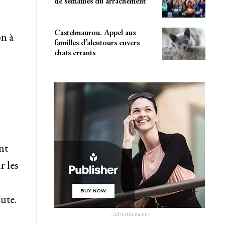
de semaines du arrachement
Castelmaurou. Appel aux
on à
familles d’alentours envers
chats errants
nt
r les
ute.
- Advertisement -