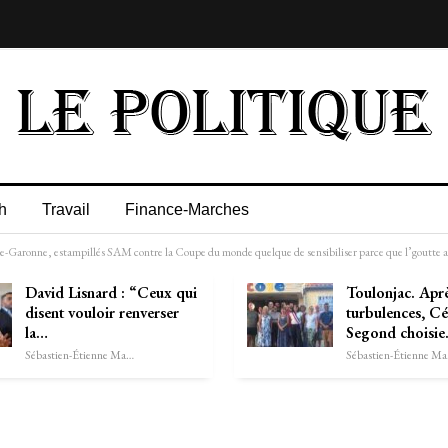
h
Travail
Finance-Marches
ute-Garonne, estampillés SAM contre la Coupe du monde quelque de sensibiliser parce que l’goutte 
David Lisnard : “Ceux qui
Toulonjac. Aprè
disent vouloir renverser
turbulences, Cé
la…
Segond choisi
Sébastien-Étienne Marechal
Séb