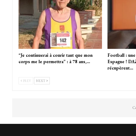
“Je continuerai à courir tant que mon
Football : une
corps me le permettra” : à 78 ans,…
Espagne ! DA
récupèrent…
PREV
NEXT
Co