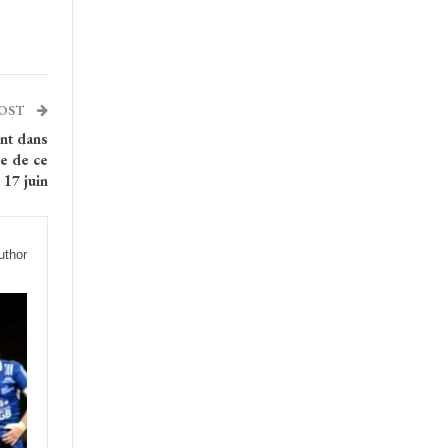
POST
nt dans
re de ce
 17 juin
uthor