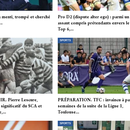
 a menti, trompé et cherché
Pro D2 (dispute alter ego) : parmi un
”…
assaut compris prétendants envers le
Top 6,…
SPORTS
. Pierre Lescure,
PRÉPARATION. TFC : invaincu à pa
significatif du SCA et
semaines de la suite de la Ligue 1,
e,…
Toulouse…
SPORTS