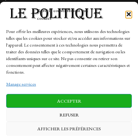
Tech
Gérer le consentement aux
Travail
cookies
Finance-Marches
Pour offrir les meilleures expériences, nous utilisons des technologies
telles que les cookies pour stocker et/ou accéder aux informations sur
Links
l'appareil. Le consentement à ces technologies nous permettra de
traiter des données telles que le comportement de navigation ou les
Contact
identifiants uniques sur ce site. Ne pas consentir ou retirer son
Sitemap
consentement peut affecter négativement certaines caractéristiques et
fonctions.
Manage services
News
Finance-Marches
Politics
ACCEPTER
Business
Tech
Health
Sports
Travel
REFUSER
AFFICHER LES PRÉFÉRENCES
© 1997-2026 - lepolitique.net. All Rights Reserved.