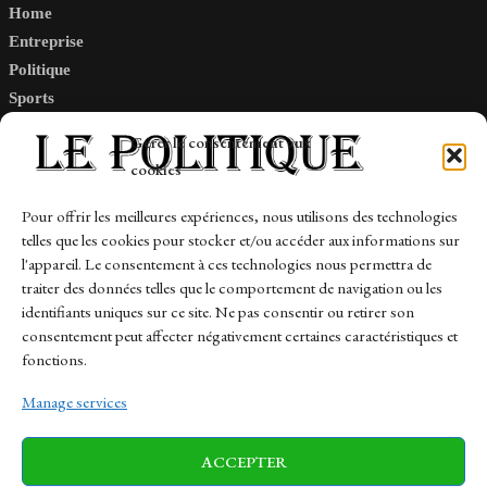
Home
Entreprise
Politique
Sports
Tech
Gérer le consentement aux
Travail
cookies
Finance-Marches
Pour offrir les meilleures expériences, nous utilisons des technologies
telles que les cookies pour stocker et/ou accéder aux informations sur
Links
l'appareil. Le consentement à ces technologies nous permettra de
traiter des données telles que le comportement de navigation ou les
Contact
identifiants uniques sur ce site. Ne pas consentir ou retirer son
Sitemap
consentement peut affecter négativement certaines caractéristiques et
fonctions.
Manage services
News
Finance-Marches
Politics
ACCEPTER
Business
Tech
Health
Sports
Travel