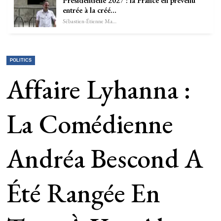
Présidentielle 2027 : la France en prévenu
entrée à la créé…
Sébastien-Étienne Marechal
POLITICS
Affaire Lyhanna :
La Comédienne
Andréa Bescond A
Été Rangée En