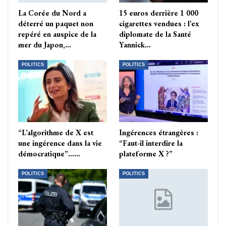
La Corée du Nord a
15 euros derrière 1 000
déterré un paquet non
cigarettes vendues : l’ex
repéré en auspice de la
diplomate de la Santé
mer du Japon,…
Yannick…
POLITICS
POLITICS
“L’algorithme de X est
Ingérences étrangères :
une ingérence dans la vie
“Faut-il interdire la
démocratique”……
plateforme X ?”
POLITICS
POLITICS