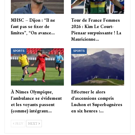
MHSC – Dijon : “Il ne
Tour de France Femmes
faut pas se fixer de
2026 : Kim Le Court-
limites”, “On avance…
Pienaar surpuissante ! La
Mauricienne…
SPORTS
SPORTS
À Nîmes Olympique,
Effectuer le alors
l’ambulance se évidement
d’ascensions compris
et les voyants passent
Luchon et Superbagnères
(comme) intégraux…
en six heures :…
PREV
NEXT