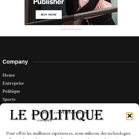
- Advertisement -
Company
Home
Entreprise
Politique
Sports
Tech
Gérer le consentement aux
Travail
cookies
Finance-Marches
Pour offrir les meilleures expériences, nous utilisons des technologies