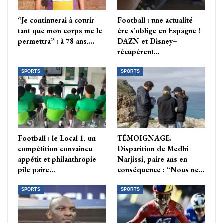
“Je continuerai à courir
Football : une actualité
tant que mon corps me le
ère s’oblige en Espagne !
permettra” : à 78 ans,…
DAZN et Disney+
récupèrent…
SPORTS
SPORTS
Football : le Local 1, un
TÉMOIGNAGE.
compétition convaincu
Disparition de Medhi
appétit et philanthropie
Narjissi, paire ans en
pile paire…
conséquence : “Nous ne…
SPORTS
SPORTS