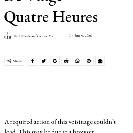
Quatre Heures
On
Jun 9, 2026
By
Sébastien-Étienne Marechal
Share
A required action of this voisinage couldn’t
load. This may be due to a browser