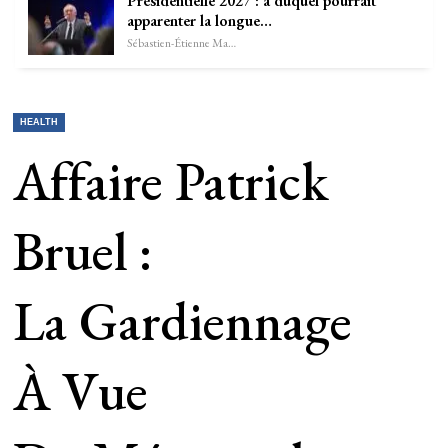
Présidentielle 2027 : à duquel pourrait
apparenter la longue…
Sébastien-Étienne Marechal
HEALTH
Affaire Patrick
Bruel :
La Gardiennage
À Vue