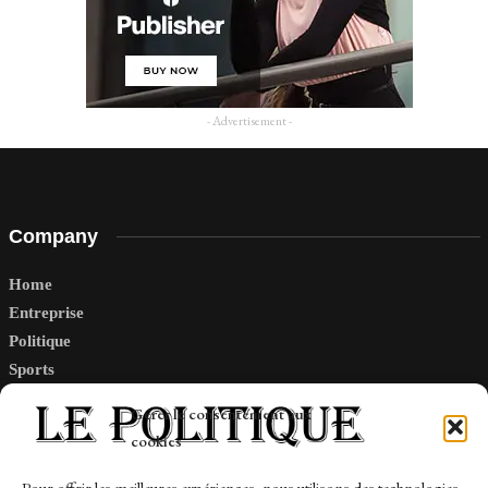
- Advertisement -
Company
Home
Entreprise
Politique
Sports
Tech
Gérer le consentement aux
Travail
cookies
Finance-Marches
Pour offrir les meilleures expériences, nous utilisons des technologies