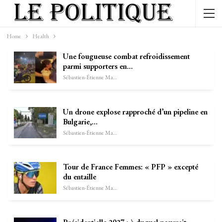
Home
Health
Une fougueuse combat refroidissement
parmi supporters en…
Sébastien-Étienne Marechal
Un drone explose rapproché d’un pipeline en
Bulgarie,…
Sébastien-Étienne Marechal
Tour de France Femmes: « PFP » excepté
du entaille
Sébastien-Étienne Marechal