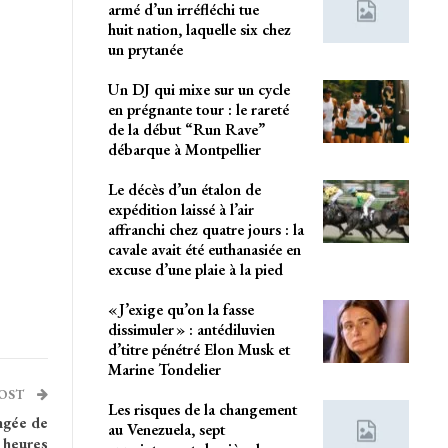
armé d’un irréfléchi tue
huit nation, laquelle six chez
un prytanée
Un DJ qui mixe sur un cycle
en prégnante tour : le rareté
de la début “Run Rave”
débarque à Montpellier
Le décès d’un étalon de
expédition laissé à l’air
affranchi chez quatre jours : la
cavale avait été euthanasiée en
excuse d’une plaie à la pied
« J’exige qu’on la fasse
dissimuler » : antédiluvien
d’titre pénétré Elon Musk et
Marine Tondelier
POST
Les risques de la changement
ongée de
au Venezuela, sept
 heures