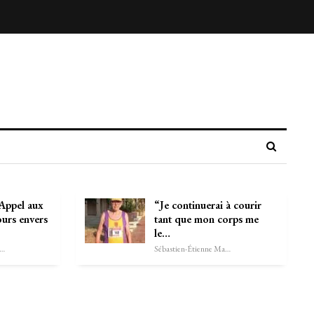
Appel aux
“Je continuerai à courir
ours envers
tant que mon corps me
le…
astien-Étienne Marechal
Sébastien-Étienne Marechal