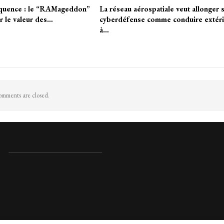
équence : le “RAMageddon”
La réseau aérospatiale veut allonger 
r le valeur des…
cyberdéfense comme conduire extér
à…
mments are closed.