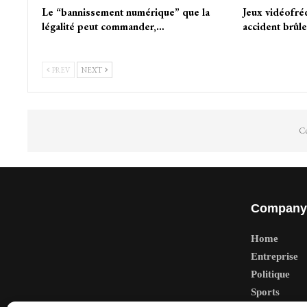
Le “bannissement numérique” que la
Jeux vidéofr
légalité peut commander,…
accident brûle
PREV
NEXT
Co
Company
Home
Entreprise
Politique
Sports