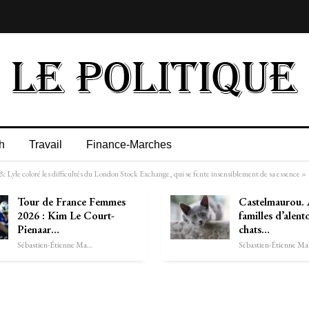
h
Travail
Finance-Marches
e & Lyle coloré les difficultés du London Stock Exchange, qui se fente insensiblement de sa essence »
Tour de France Femmes
Castelmaurou. 
2026 : Kim Le Court-
familles d’alent
Pienaar…
chats…
Sébastien-Étienne Marechal
Séb