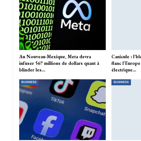
Au Nouveau-Mexique, Meta devra
Canicule : l’b
infuser 567 millions de dollars quant à
flanc l’Europe
blinder les…
électrique…
BUSINESS
BUSINESS