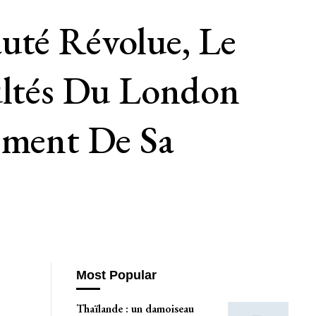
uté Révolue, Le
cultés Du London
ement De Sa
Most Popular
Thaïlande : un damoiseau