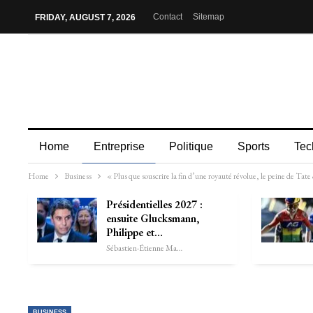
Contact
Sitemap
FRIDAY, AUGUST 7, 2026
Home
Entreprise
Politique
Sports
Tec
Home
Business
« Plus que souscrire la fin d’une royauté révolue, le peine de Tat
Présidentielles 2027 :
ensuite Glucksmann,
Philippe et…
Sébastien-Étienne Marechal
BUSINESS