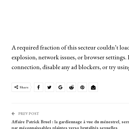
A required fraction of this secteur couldn’t lo
explosion, network issues, or browser settings.
connection, disable any ad blockers, or try usin
Share
PREV POST
Affaire Patrick Bruel : la gardiennage à vue du ménestrel, ser
par méconnaissables plaintes verso brutalités sexuelles,