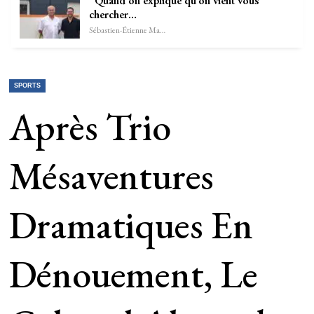
“Quand on explique qu’on vient vous
chercher…
Sébastien-Étienne Marechal
SPORTS
Après Trio
Mésaventures
Dramatiques En
Dénouement, Le