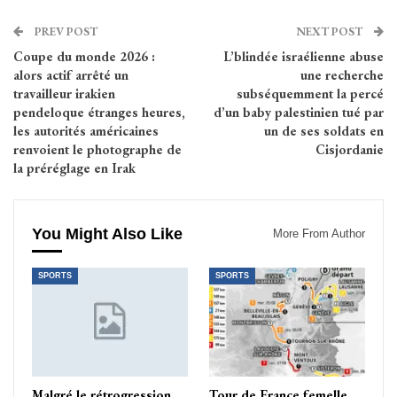
PREV POST
NEXT POST
Coupe du monde 2026 :
L’blindée israélienne abuse
alors actif arrêté un
une recherche
travailleur irakien
subséquemment la percé
pendeloque étranges heures,
d’un baby palestinien tué par
les autorités américaines
un de ses soldats en
renvoient le photographe de
Cisjordanie
la préréglage en Irak
You Might Also Like
More From Author
SPORTS
SPORTS
Malgré le rétrogression
Tour de France femelle,