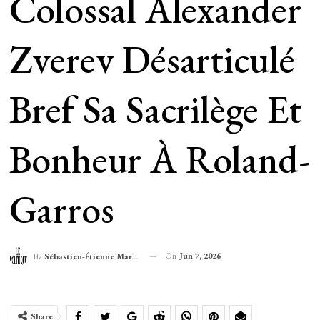
Colossal Alexander
Zverev Désarticulé
Bref Sa Sacrilège Et
Bonheur À Roland-
Garros
On
Jun 7, 2026
By
Sébastien-Étienne Marechal
Share