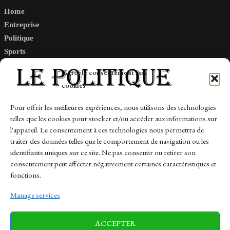
Home
Entreprise
Politique
Sports
Tech
Gérer le consentement aux
Travail
cookies
Finance-Marches
Pour offrir les meilleures expériences, nous utilisons des technologies
telles que les cookies pour stocker et/ou accéder aux informations sur
Links
l'appareil. Le consentement à ces technologies nous permettra de
traiter des données telles que le comportement de navigation ou les
Contact
identifiants uniques sur ce site. Ne pas consentir ou retirer son
consentement peut affecter négativement certaines caractéristiques et
Sitemap
fonctions.
Manage services
News
Finance-Marches
Politics
ACCEPTER