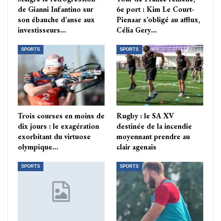
de Gianni Infantino sur
6e port : Kim Le Court-
son ébauche d’anse aux
Pienaar s’obligé au afflux,
investisseurs…
Célia Gery…
SPORTS
SPORTS
Trois courses en moins de
Rugby : le SA XV
dix jours : le exagération
destinée de la incendie
exorbitant du virtuose
moyennant prendre au
olympique…
clair agenais
SPORTS
SPORTS