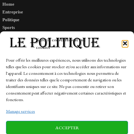
Home
Entreprise
Politique
Sports
Tech
Gérer le consentement aux
Travail
cookies
Finance-Marches
Pour offrir les meilleures expériences, nous utilisons des technologies
telles que les cookies pour stocker et/ou accéder aux informations sur
Links
l'appareil. Le consentement à ces technologies nous permettra de
traiter des données telles que le comportement de navigation ou les
Contact
identifiants uniques sur ce site. Ne pas consentir ou retirer son
Sitemap
consentement peut affecter négativement certaines caractéristiques et
fonctions.
Manage services
News
Finance-Marches
Politics
ACCEPTER
Business
Tech
Health
Sports
Travel