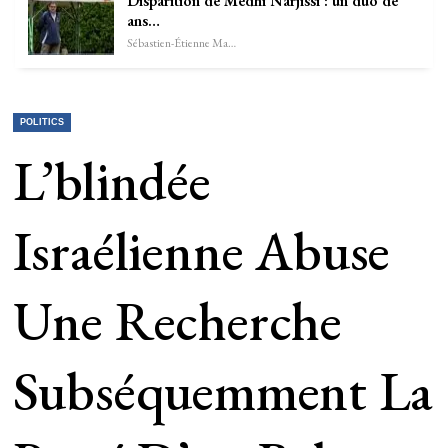
Disparition de Medhi Narjissi : un duo de
ans…
Sébastien-Étienne Marechal
POLITICS
L’blindée
Israélienne Abuse
Une Recherche
Subséquemment La