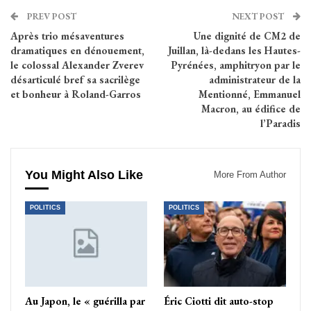
PREV POST
NEXT POST
Après trio mésaventures
Une dignité de CM2 de
dramatiques en dénouement,
Juillan, là-dedans les Hautes-
le colossal Alexander Zverev
Pyrénées, amphitryon par le
désarticulé bref sa sacrilège
administrateur de la
et bonheur à Roland-Garros
Mentionné, Emmanuel
Macron, au édifice de
l’Paradis
You Might Also Like
More From Author
POLITICS
POLITICS
Au Japon, le « guérilla par
Éric Ciotti dit auto-stop