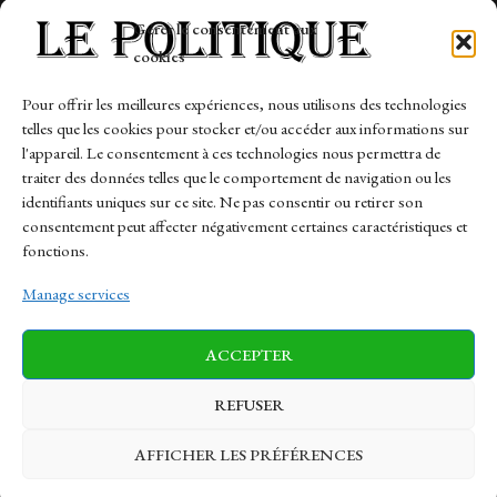
Tech
Gérer le consentement aux
Travail
cookies
Finance-Marches
Pour offrir les meilleures expériences, nous utilisons des technologies
telles que les cookies pour stocker et/ou accéder aux informations sur
Links
l'appareil. Le consentement à ces technologies nous permettra de
traiter des données telles que le comportement de navigation ou les
Contact
identifiants uniques sur ce site. Ne pas consentir ou retirer son
consentement peut affecter négativement certaines caractéristiques et
Sitemap
fonctions.
Manage services
News
Finance-Marches
Politics
ACCEPTER
Business
Tech
Health
Sports
Travel
REFUSER
AFFICHER LES PRÉFÉRENCES
© 1997-2026 - lepolitique.net. All Rights Reserved.