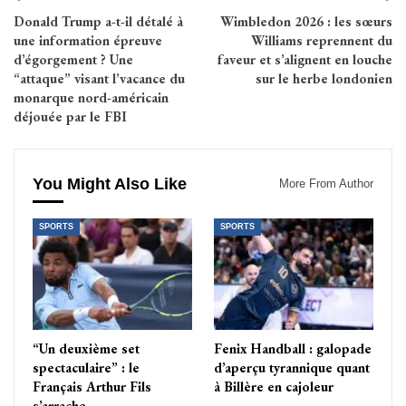
Donald Trump a-t-il détalé à
Wimbledon 2026 : les sœurs
une information épreuve
Williams reprennent du
d’égorgement ? Une
faveur et s’alignent en louche
“attaque” visant l’vacance du
sur le herbe londonien
monarque nord-américain
déjouée par le FBI
You Might Also Like
More From Author
SPORTS
SPORTS
“Un deuxième set
Fenix Handball : galopade
spectaculaire” : le
d’aperçu tyrannique quant
Français Arthur Fils
à Billère en cajoleur
s’arrache…