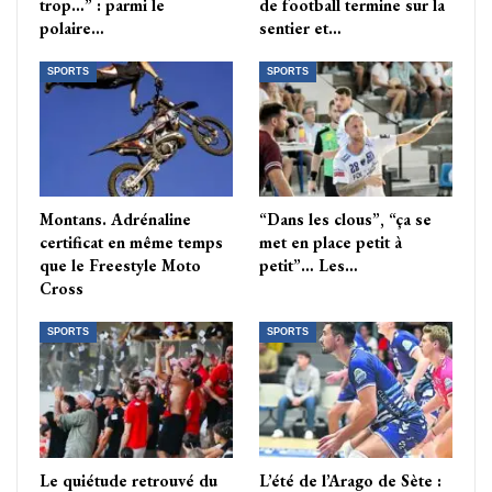
trop…” : parmi le
de football termine sur la
polaire…
sentier et…
SPORTS
SPORTS
Montans. Adrénaline
“Dans les clous”, “ça se
certificat en même temps
met en place petit à
que le Freestyle Moto
petit”… Les…
Cross
SPORTS
SPORTS
Le quiétude retrouvé du
L’été de l’Arago de Sète :