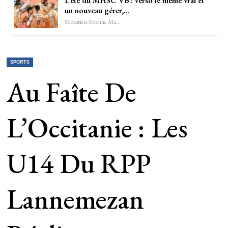
L’été du MHSC VB : verso le même vrai et
un nouveau gérer,…
Sébastien-Étienne Marechal
SPORTS
Au Faîte De
L’Occitanie : Les
U14 Du RPP
Lannemezan