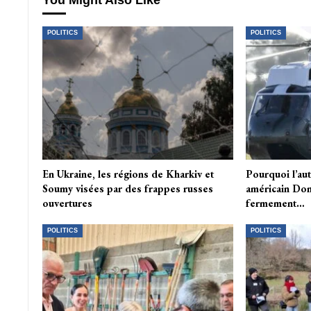
You Might Also Like
POLITICS
POLITICS
En Ukraine, les régions de Kharkiv et
Pourquoi l’au
Soumy visées par des frappes russes
américain Don
ouvertures
fermement…
POLITICS
POLITICS