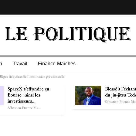
h
Travail
Finance-Marches
ollègue fréquence de l’nomination présidentielle
SpaceX s’effondre en
Blessé à l’échant
Bourse : ainsi les
du jiu-jitsu Te
investisseurs…
Séb
Sébastien-Étienne Marechal