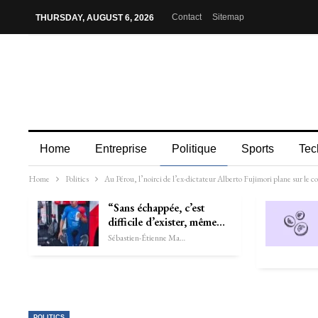
Contact
Sitemap
THURSDAY, AUGUST 6, 2026
Home
Entreprise
Politique
Sports
Tec
Home
Politics
Au Pérou, l’noirci de l’ex-dictateur Alberto Fujimori plane sur le c
“Sans échappée, c’est
difficile d’exister, même…
Sébastien-Étienne Marechal
POLITICS