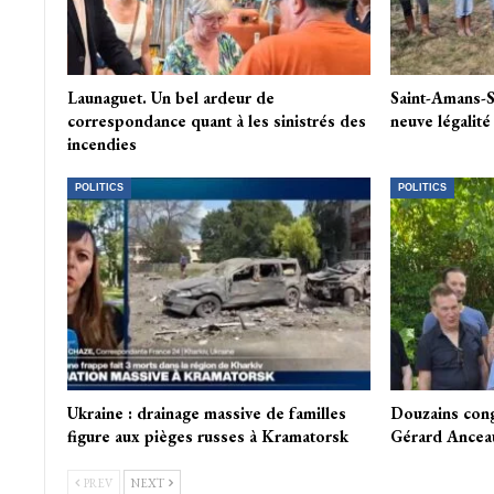
Launaguet. Un bel ardeur de
Saint-Amans-S
correspondance quant à les sinistrés des
neuve légalit
incendies
POLITICS
POLITICS
Ukraine : drainage massive de familles
Douzains cong
figure aux pièges russes à Kramatorsk
Gérard Ancea
PREV
NEXT