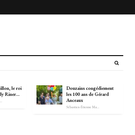
illon, le roi
Douzains congédiement
ddy Riner…
les 100 ans de Gérard
Anceaux
astien-Étienne Marechal
Sébastien-Étienne Marechal