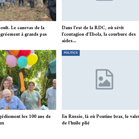
oult. Le canevas de la
Dans l’est de la RDC, où sévit
é gréement à grands pas
l’contagion d’Ebola, la courbure des
aides…
POLITICS
édiement les 100 ans de
En Russie, là où Poutine bras, le vale
ux
de l’huile plié