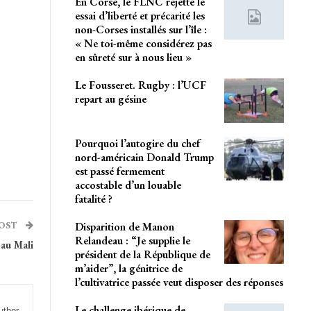
En Corse, le FLNC rejette le
essai d’liberté et précarité les
non-Corses installés sur l’île :
« Ne toi-même considérez pas
en sûreté sur à nous lieu »
Le Fousseret. Rugby : l’UCF
repart au gésine
Pourquoi l’autogire du chef
nord-américain Donald Trump
est passé fermement
accostable d’un louable
fatalité ?
Disparition de Manon
POST
Relandeau : “Je supplie le
 au Mali
président de la République de
m’aider”, la génitrice de
l’cultivatrice passée veut disposer des réponses
Le challenge ibérique de
uthor