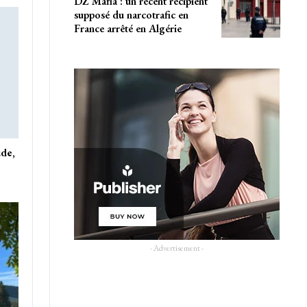
DZ Mafia : un récent récipient
supposé du narcotrafic en
France arrêté en Algérie
ude,
- Advertisement -