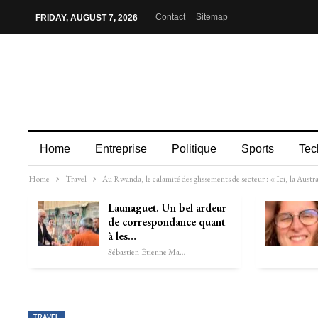
Contact
Sitemap
FRIDAY, AUGUST 7, 2026
Home
Entreprise
Politique
Sports
Tec
Home
Travel
Au Rwanda, le calamité des glissements de secteur : « Ici, la Austra
Launaguet. Un bel ardeur
de correspondance quant
à les…
Sébastien-Étienne Marechal
TRAVEL