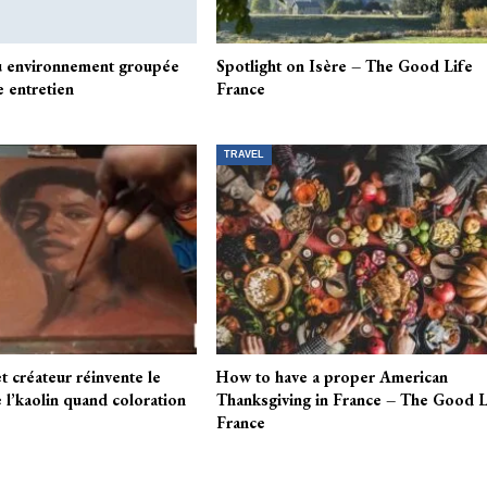
u environnement groupée
Spotlight on Isère – The Good Life
 entretien
France
TRAVEL
t créateur réinvente le
How to have a proper American
 l’kaolin quand coloration
Thanksgiving in France – The Good L
France