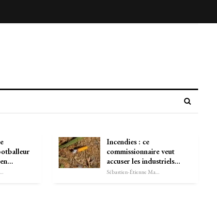
le
Incendies : ce
otballeur
commissionnaire veut
ien…
accuser les industriels…
astien-Étienne Marechal
Sébastien-Étienne Marechal