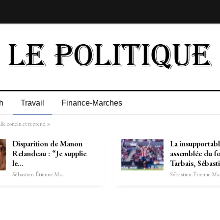
h
Travail
Finance-Marches
lie conclu et reprend »
Disparition de Manon
La insupportab
Relandeau : “Je supplie
assemblée du fo
le…
Tarbais, Sébast
Sébastien-Étienne Marechal
Séb