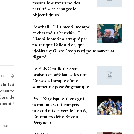
masser le « tourisme des
natalité » et changer le
objectif du sol
Football : “Il a menti, trompé
et cherché à s’enrichir…”
Gianni Infantino attaqué par
un antique Ballon d’or, qui
idolâtré qu’il est “trop tard pour sauver sa
dignité”
Le FLNC radicalise son
oraison en affolant « les non-
POST
Corses » lorsque d’une
 du Lot
sommet de posé énigmatique
 ensuite
alors de
Pro D2 (dispute alter ego) :
ement ?
parmi un assaut compris
prétendants envers le Top 6,
Colomiers défie Brive à
Périgueux
uthor