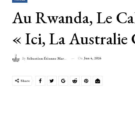
Au Rwanda, Le Cal
« Ici, La Australi
On
Jun 4, 2026
By
Sébastien-Étienne Marechal
Share