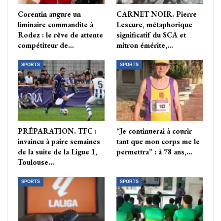
Corentin augure un
CARNET NOIR. Pierre
liminaire commandite à
Lescure, métaphorique
Rodez : le rêve de attente
significatif du SCA et
compétiteur de…
mitron émérite,…
SPORTS
SPORTS
PRÉPARATION. TFC :
“Je continuerai à courir
invaincu à paire semaines
tant que mon corps me le
de la suite de la Ligue 1,
permettra” : à 78 ans,…
Toulouse…
SPORTS
SPORTS