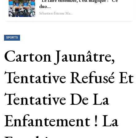
“Le faire ensemble, c’est magique !” Ce
duo…
Sébastien-Étienne Marechal
SPORTS
Carton Jaunâtre,
Tentative Refusé Et
Tentative De La
Enfantement ! La