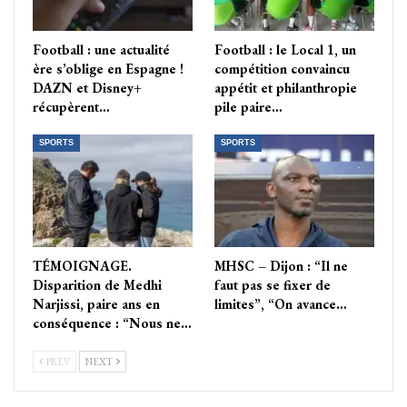
Football : une actualité
Football : le Local 1, un
ère s’oblige en Espagne !
compétition convaincu
DAZN et Disney+
appétit et philanthropie
récupèrent…
pile paire…
SPORTS
SPORTS
TÉMOIGNAGE.
MHSC – Dijon : “Il ne
Disparition de Medhi
faut pas se fixer de
Narjissi, paire ans en
limites”, “On avance…
conséquence : “Nous ne…
PREV
NEXT